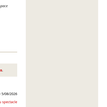
space
us
.
e
5/08/2026
u spectacle