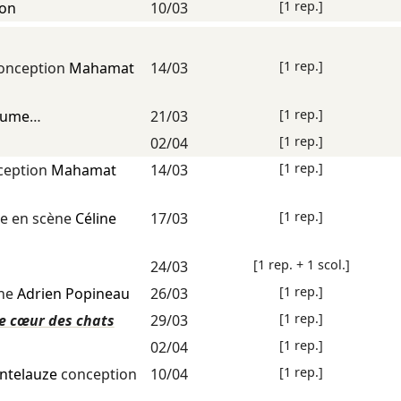
[1 rep.]
lon
10/03
[1 rep.]
onception
Mahamat
14/03
[1 rep.]
laume
…
21/03
[1 rep.]
02/04
[1 rep.]
ception
Mahamat
14/03
[1 rep.]
e en scène
Céline
17/03
[1 rep. + 1 scol.]
24/03
[1 rep.]
ène
Adrien Popineau
26/03
[1 rep.]
le cœur des chats
29/03
[1 rep.]
02/04
[1 rep.]
antelauze
conception
10/04