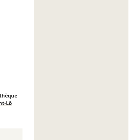
thèque
nt-Lô