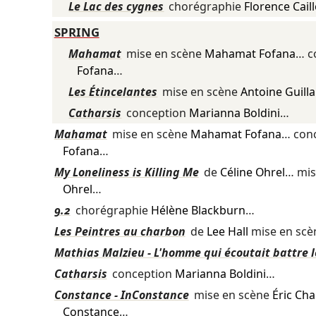
Le Lac des cygnes
chorégraphie
Florence Cail
SPRING
Mahamat
mise en scène
Mahamat Fofana
… c
Fofana
…
Les Étincelantes
mise en scène
Antoine Guil
Catharsis
conception
Marianna Boldini
…
Mahamat
mise en scène
Mahamat Fofana
… con
Fofana
…
My Loneliness is Killing Me
de
Céline Ohrel
… mis
Ohrel
…
9.2
chorégraphie
Hélène Blackburn
…
Les Peintres au charbon
de
Lee Hall
mise en sc
Mathias Malzieu - L'homme qui écoutait battre 
Catharsis
conception
Marianna Boldini
…
Constance - InConstance
mise en scène
Éric Ch
Constance
…