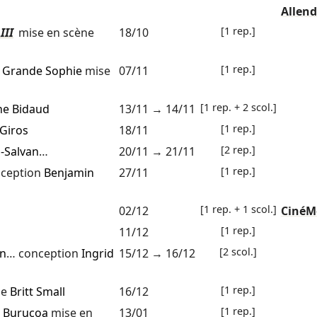
Allen
[1 rep.]
III
mise en scène
18/10
[1 rep.]
 Grande Sophie
mise
07/11
[1 rep. + 2 scol.]
ne Bidaud
13/11
→
14/11
[1 rep.]
 Giros
18/11
[2 rep.]
n-Salvan
…
20/11
→
21/11
[1 rep.]
ception
Benjamin
27/11
[1 rep. + 1 scol.]
02/12
CinéM
[1 rep.]
11/12
[2 scol.]
en
… conception
Ingrid
15/12
→
16/12
[1 rep.]
ne
Britt Small
16/12
[1 rep.]
e Burucoa
mise en
13/01