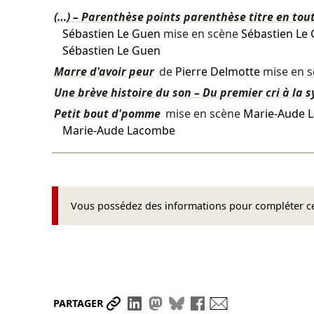
(…) – Parenthèse points parenthèse titre en tout
Sébastien Le Guen
mise en scène
Sébastien Le
Sébastien Le Guen
Marre d'avoir peur
de
Pierre Delmotte
mise en 
Une brève histoire du son – Du premier cri à la
Petit bout d'pomme
mise en scène
Marie-Aude 
Marie-Aude Lacombe
Vous possédez des informations pour compléter cet
Partager le lien
Partager sur LinkedIn
Partager sur Mastodon
Partager sur Bluesky
Partager sur Face
Envoyer par ma
PARTAGER