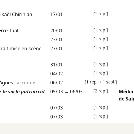
[1 rep.]
ikaël Chirinian
17/01
[1 rep.]
erre Tual
20/01
[1 rep.]
23/01
[1 rep.]
rait
mise en scène
27/01
[1 rep.]
31/01
[1 rep.]
04/02
[1 rep. + 1 scol.]
Agnès Larroque
06/02
[2 rep.]
r le socle patriarcal
05/03
→
06/03
Média
de Sai
[1 rep.]
07/03
[1 rep.]
07/03