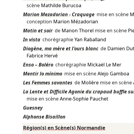
scène
Mathilde Burucoa
Marion Mezadorian - Craquage
mise en scène
M
conception
Marion Mézadorian
Matin et soir
de
Manon Thorel
mise en scène
Pi
In vista
chorégraphie
Yan Raballand
Diogène, ma mère et l'ours blanc
de
Damien Dut
Fabrice Hervé
Enso – Boléro
chorégraphie
Mickaël Le Mer
Mentir lo mínimo
mise en scène
Alejo Gamboa
Les Femmes savantes
de
Molière
mise en scène
La Lente et Difficile Agonie du crapaud buffle su
mise en scène
Anne-Sophie Pauchet
Guesney
Alphonse Bisaillon
Région(s) en Scène(s) Normandie