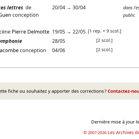
es lettres
de
20/04
→
30/04
dans l'e
 Guen
conception
public
[1 rep. + 9 scol.]
scène
Pierre Delmotte
19/05
→
22/05
[2 scol.]
 symphonie
28/05
[2 scol.]
Lacombe
conception
04/06
te fiche ou souhaitez y apporter des corrections ?
Contactez-no
Dernière mise à jour l
Les Archives d
© 2007-2026
book
il