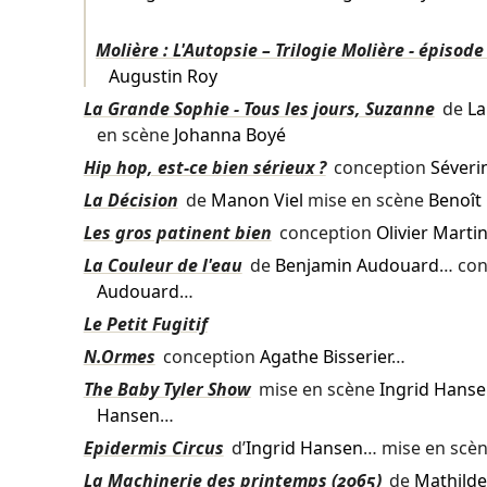
Molière : L'Autopsie – Trilogie Molière - épisode 
Augustin Roy
La Grande Sophie - Tous les jours, Suzanne
de
La
en scène
Johanna Boyé
Hip hop, est-ce bien sérieux ?
conception
Séveri
La Décision
de
Manon Viel
mise en scène
Benoît
Les gros patinent bien
conception
Olivier Marti
La Couleur de l'eau
de
Benjamin Audouard
… con
Audouard
…
Le Petit Fugitif
N.Ormes
conception
Agathe Bisserier
…
The Baby Tyler Show
mise en scène
Ingrid Hans
Hansen
…
Epidermis Circus
d’
Ingrid Hansen
… mise en scè
La Machinerie des printemps (2065)
de
Mathild