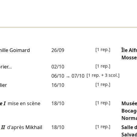
[1 rep.]
ille Goimard
26/09
Île Alf
Mosse
[1 rep.]
rier
…
02/10
[1 rep. + 3 scol.]
06/10
→
07/10
[1 rep.]
lier
16/10
[1 rep.]
e I
mise en scène
18/10
Musée
Bocag
Norm
[1 rep.]
 II
d'après
Mikhaïl
18/10
Salle 
Salva