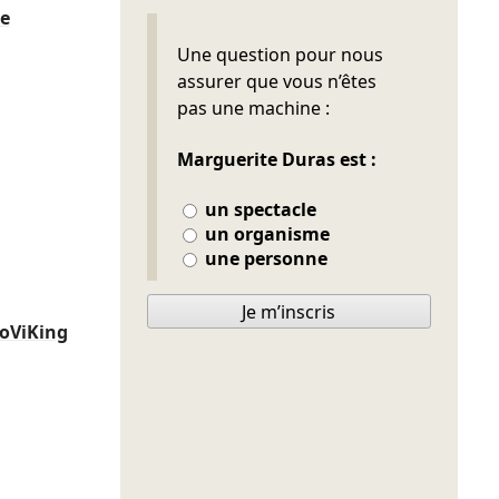
de
Ne pas remplir
Une question pour nous
assurer que vous n’êtes
pas une machine :
Marguerite Duras est :
un spectacle
un organisme
une personne
Je m’inscris
oViKing