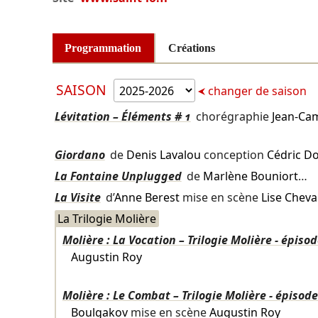
Programmation
Créations
SAISON
changer de saison
Lévitation – Éléments # 1
chorégraphie
Jean-Cam
Giordano
de
Denis Lavalou
conception
Cédric Do
La Fontaine Unplugged
de
Marlène Bouniort
…
La Visite
d’
Anne Berest
mise en scène
Lise Cheva
La Trilogie Molière
Molière : La Vocation – Trilogie Molière - épisod
Augustin Roy
Molière : Le Combat – Trilogie Molière - épisode
Boulgakov
mise en scène
Augustin Roy