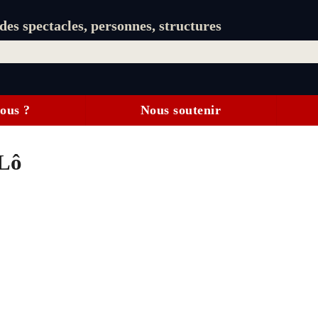
es spectacles, personnes, structures
ous ?
Nous soutenir
-Lô