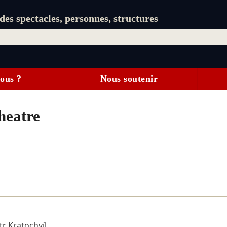
es spectacles, personnes, structures
ous ?
Nous soutenir
heatre
tr Kratochvíl