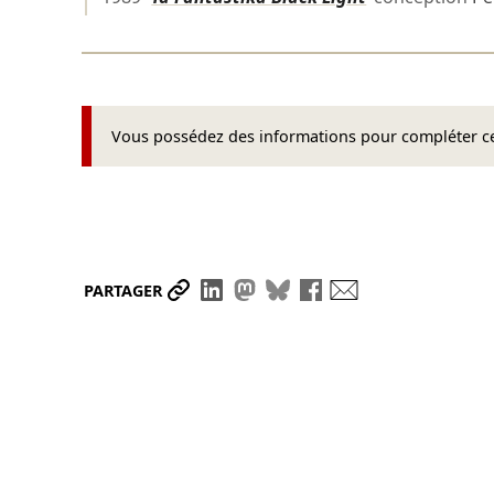
Vous possédez des informations pour compléter cet
Partager le lien
Partager sur LinkedIn
Partager sur Mastodon
Partager sur Bluesky
Partager sur Face
Envoyer par ma
PARTAGER