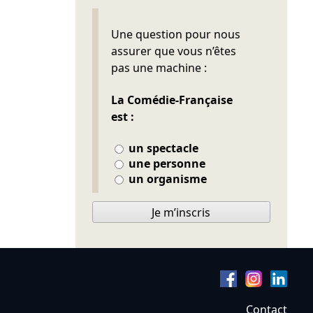
Ne pas remplir
Une question pour nous
assurer que vous n’êtes
pas une machine :
La Comédie-Française
est :
un spectacle
une personne
un organisme
Je m’inscris
Contact