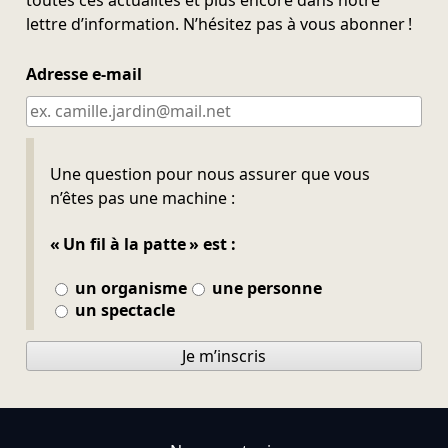
toutes ces actualités et plus encore dans notre
lettre d’information. N’hésitez pas à vous abonner !
Adresse e-mail
Ne pas remplir
Une question pour nous assurer que vous
n’êtes pas une machine :
« Un fil à la patte » est :
un organisme
une personne
un spectacle
Je m’inscris