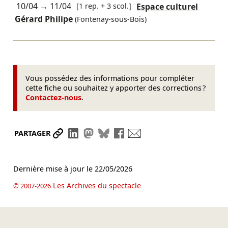
10/04
→
11/04
[1 rep. + 3 scol.]
Espace culturel
Gérard Philipe
(Fontenay-sous-Bois)
Vous possédez des informations pour compléter
cette fiche ou souhaitez y apporter des corrections ?
Contactez-nous
.
Partager le lien
Partager sur LinkedIn
Partager sur Mastodon
Partager sur Bluesky
Partager sur Facebook
Envoyer par mail
PARTAGER
Dernière mise à jour le
22/05/2026
Les Archives du spectacle
© 2007-2026