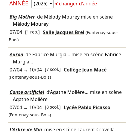
ANNÉE
changer d'année
Big Mother
de
Mélody Mourey
mise en scène
Mélody Mourey
07/04
[1 rep.]
Salle Jacques Brel
(Fontenay-sous-
Bois)
Aaron
de
Fabrice Murgia
… mise en scène
Fabrice
Murgia
…
07/04
→
10/04
[7 scol.]
Collège Jean Macé
(Fontenay-sous-Bois)
Conte artificiel
d’
Agathe Molière
… mise en scène
Agathe Molière
07/04
→
10/04
[8 scol.]
Lycée Pablo Picasso
(Fontenay-sous-Bois)
L'Arbre de Mia
mise en scène
Laurent Crovella
…