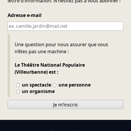
lettre d’information. N’hésitez pas à vous abonner !
Adresse e-mail
Ne pas remplir
Une question pour nous assurer que vous
n’êtes pas une machine :
Le Théâtre National Populaire
(Villeurbanne) est :
un spectacle
une personne
un organisme
Je m’inscris