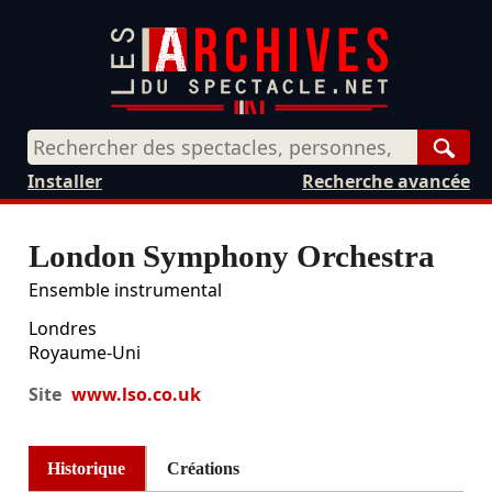
Rech
Installer
Recherche avancée
London Symphony Orchestra
Ensemble instrumental
Londres
Royaume-Uni
Site
www.lso.co.uk
Historique
Créations