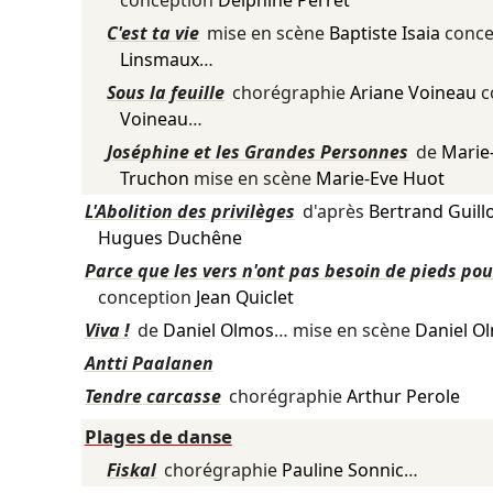
conception
Delphine Perret
C'est ta vie
mise en scène
Baptiste Isaia
conce
Linsmaux
…
Sous la feuille
chorégraphie
Ariane Voineau
c
Voineau
…
Joséphine et les Grandes Personnes
de
Marie
Truchon
mise en scène
Marie-Eve Huot
L'Abolition des privilèges
d'après
Bertrand Guill
Hugues Duchêne
Parce que les vers n'ont pas besoin de pieds pou
conception
Jean Quiclet
Viva !
de
Daniel Olmos
… mise en scène
Daniel O
Antti Paalanen
Tendre carcasse
chorégraphie
Arthur Perole
Plages de danse
Fiskal
chorégraphie
Pauline Sonnic
…