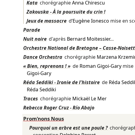
Kata
chorégraphie
Anna Chirescu
Zakouska - À la poursuite du crin !
Jeux de massacre
d’
Eugène Ionesco
mise en s
Parade
Nuit noire
d'après
Bernard Moitessier
…
Orchestre National de Bretagne – Casse-Noisette
Dance Orchestra
chorégraphie
Marzena Krzemi
« Bien, reprenons ! »
de
Roman Gigoi-Gary
mise 
Gigoi-Gary
Réda Seddiki - Ironie de l'histoire
de
Réda Seddi
Réda Seddiki
Traces
chorégraphie
Mickaël Le Mer
Rebecca Roger Cruz - Río Abajo
Prom'nons Nous
Pourquoi un arbre est une poule ?
chorégrap