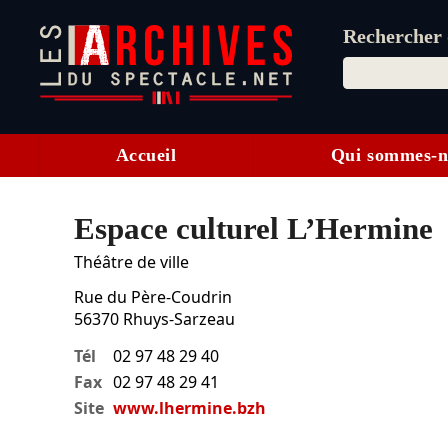
Rechercher d
Accueil
Qui sommes-n
Espace culturel L’Hermine
Théâtre de ville
Rue du Père-Coudrin
56370
Rhuys-Sarzeau
Tél
02 97 48 29 40
Fax
02 97 48 29 41
Site
www.lhermine.bzh