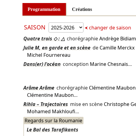
Programmation
Créations
SAISON
changer de saison
Quatre trois ◇ : △
chorégraphie
Andrège Bidia
Julie M, en garde et en scène
de
Camille Merckx
Michel Fournereau
Dans(er) l'océan
conception
Marine Chesnais
…
Arôme Arôme
chorégraphie
Clémentine Maubon
Clémentine Maubon
…
Rihla – Trajectoires
mise en scène
Christophe Ge
Mohamed Makhloufi
…
Regards sur la Roumanie
Le Bal des Tarafikants