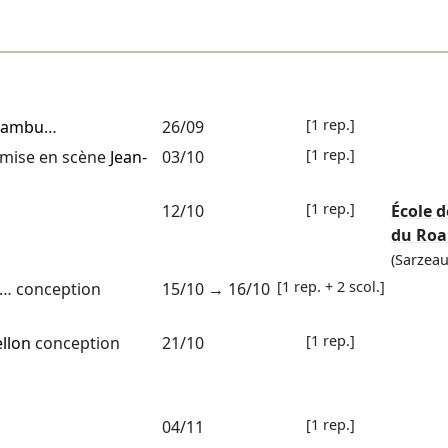
[1 rep.]
mambu
…
26/09
[1 rep.]
mise en scène
Jean-
03/10
[1 rep.]
12/10
École d
du Roa
(Sarzeau
[1 rep. + 2 scol.]
… conception
15/10
→
16/10
[1 rep.]
llon
conception
21/10
[1 rep.]
04/11