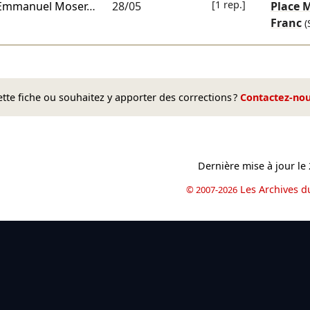
[1 rep.]
Emmanuel Moser
…
28/05
Place M
Franc
(
te fiche ou souhaitez y apporter des corrections ?
Contactez-no
Dernière mise à jour le
Les Archives d
© 2007-2026
book
il