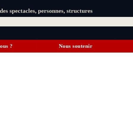
es spectacles, personnes, structures
ous ?
Nous soutenir