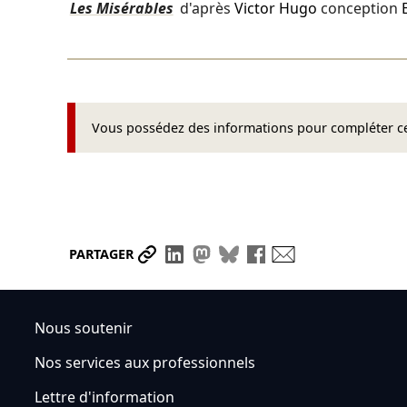
Les Misérables
d'après
Victor Hugo
conception
Vous possédez des informations pour compléter cet
Partager le lien
Partager sur LinkedIn
Partager sur Mastodon
Partager sur Bluesky
Partager sur Face
Envoyer par ma
PARTAGER
Nous soutenir
Nos services aux professionnels
Lettre d'information