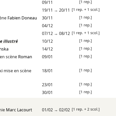
[1 rep.]
09/11
[1 rep. + 1 scol.]
19/11
→
20/11
[1 rep.]
cène
Fabien Doneau
30/11
[1 rep.]
04/12
[1 rep. + 1 scol.]
07/12
→
08/12
[1 rep.]
 illustré
10/12
[1 rep.]
nska
14/12
[1 rep.]
en scène
Roman
09/01
[1 rep.]
ki
mise en scène
18/01
[1 rep.]
23/01
[1 rep.]
30/01
[1 rep. + 2 scol.]
hie
Marc Lacourt
01/02
→
02/02