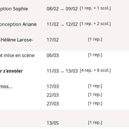
[1 rep. + 1 scol.]
ption
Sophie
08/02
→
09/02
[1 rep. + 2 scol.]
onception
Ariane
11/02
→
12/02
[1 rep.]
-Hélène Larose-
17/02
[1 rep.]
ot
mise en scène
06/03
[4 rep. + 8 scol.]
r s'envoler
11/03
→
13/03
[1 rep.]
lmos
…
17/03
[1 rep.]
22/03
[1 rep.]
27/03
[1 rep.]
13/05