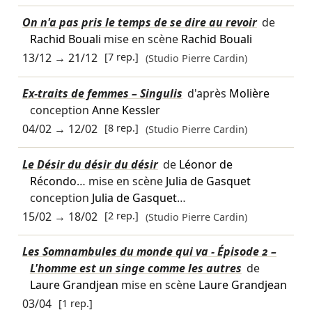
On n'a pas pris le temps de se dire au revoir
de
Rachid Bouali
mise en scène
Rachid Bouali
13/12
→
21/12
[7 rep.]
(Studio Pierre Cardin)
Ex-traits de femmes – Singulis
d'après
Molière
conception
Anne Kessler
04/02
→
12/02
[8 rep.]
(Studio Pierre Cardin)
Le Désir du désir du désir
de
Léonor de
Récondo
… mise en scène
Julia de Gasquet
conception
Julia de Gasquet
…
15/02
→
18/02
[2 rep.]
(Studio Pierre Cardin)
Les Somnambules du monde qui va - Épisode 2 –
L'homme est un singe comme les autres
de
Laure Grandjean
mise en scène
Laure Grandjean
03/04
[1 rep.]