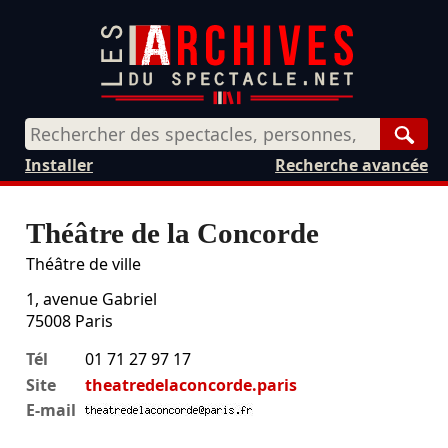
Rech
Installer
Recherche avancée
Théâtre de la Concorde
Théâtre de ville
1, avenue Gabriel
75008
Paris
Tél
01 71 27 97 17
Site
theatredelaconcorde.paris
E-mail