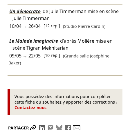
Un démocrate
de
Julie Timmerman
mise en scène
Julie Timmerman
10/04
→
26/04
[12 rep.]
(Studio Pierre Cardin)
Le Malade imaginaire
d'après
Molière
mise en
scène
Tigran Mekhitarian
09/05
→
22/05
[10 rep.]
(Grande salle Joséphine
Baker)
Vous possédez des informations pour compléter
cette fiche ou souhaitez y apporter des corrections ?
Contactez-nous
.
Partager le lien
Partager sur LinkedIn
Partager sur Mastodon
Partager sur Bluesky
Partager sur Facebook
Envoyer par mail
PARTAGER