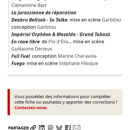
Clémentine Bart
La Jurassienne de réparation
Deabru Beltzak - Su Talka
mise en scène
Garbitxu
conception
Garbitxu
Impérial Orphéon & Mazalda - Grand Tabazù
En roue libre
de
Pio d'Elia
… mise en scène
Guillaume Derieux
Full Fuel
conception
Marine Cheravola
Fuego
mise en scène
Stéphane Filloque
Vous possédez des informations pour compléter
cette fiche ou souhaitez y apporter des corrections ?
Contactez-nous
.
Partager le lien
Partager sur LinkedIn
Partager sur Mastodon
Partager sur Bluesky
Partager sur Facebook
Envoyer par mail
PARTAGER