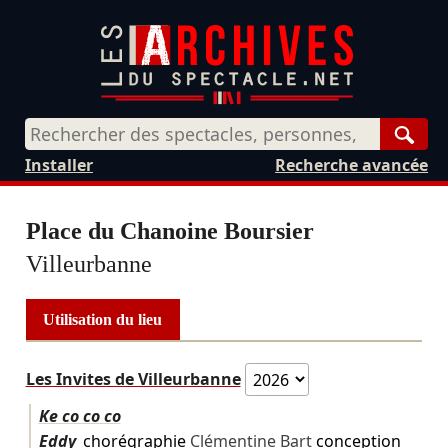
Rech
Installer
Recherche avancée
Place du Chanoine Boursier
Villeurbanne
Utilisation du lieu
Les Invites de Villeurbanne
Ke co co co
Eddy
chorégraphie
Clémentine Bart
conception