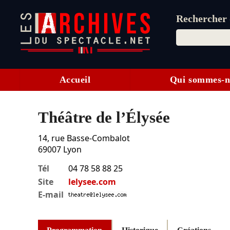
Rechercher d
Accueil
Qui sommes-n
Théâtre de l’Élysée
14, rue Basse-Combalot
69007
Lyon
Tél
04 78 58 88 25
Site
lelysee.com
E-mail