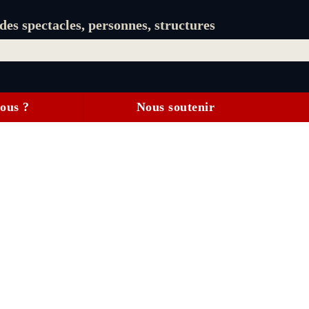
es spectacles, personnes, structures
ous ?
Nous soutenir