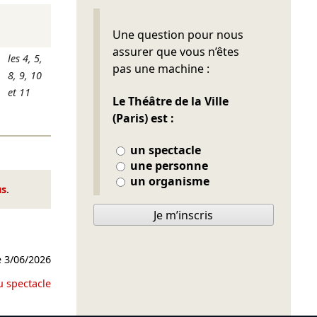
Ne pas remplir
Une question pour nous
]
assurer que vous n’êtes
]
les 4, 5,
pas une machine :
8, 9, 10
et 11
Le Théâtre de la Ville
]
(Paris) est :
un spectacle
une personne
un organisme
us
.
Je m’inscris
e
3/06/2026
u spectacle