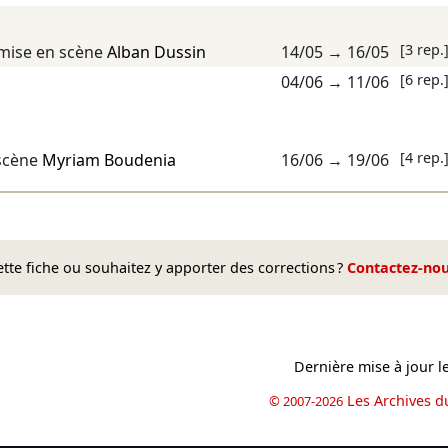
[3 rep.
mise en scène
Alban Dussin
14/05
→
16/05
[6 rep.
04/06
→
11/06
[4 rep.
scène
Myriam Boudenia
16/06
→
19/06
te fiche ou souhaitez y apporter des corrections ?
Contactez-no
Dernière mise à jour l
Les Archives d
© 2007-2026
book
il