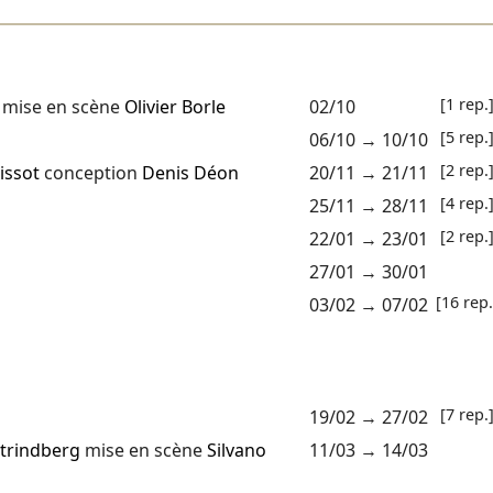
[1 rep.
mise en scène
Olivier Borle
02/10
[5 rep.
06/10
→
10/10
[2 rep.
issot
conception
Denis Déon
20/11
→
21/11
[4 rep.
25/11
→
28/11
[2 rep.
22/01
→
23/01
27/01
→
30/01
[16 rep.
03/02
→
07/02
[7 rep.
19/02
→
27/02
trindberg
mise en scène
Silvano
11/03
→
14/03