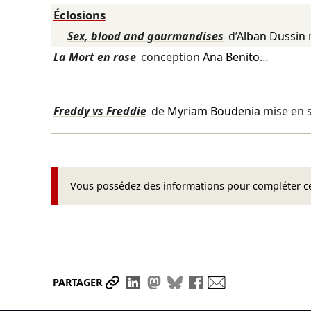
Éclosions
Sex, blood and gourmandises
d’
Alban Dussin
La Mort en rose
conception
Ana Benito
…
Freddy vs Freddie
de
Myriam Boudenia
mise en 
Vous possédez des informations pour compléter cet
Partager le lien
Partager sur LinkedIn
Partager sur Mastodon
Partager sur Bluesky
Partager sur Face
Envoyer par ma
PARTAGER