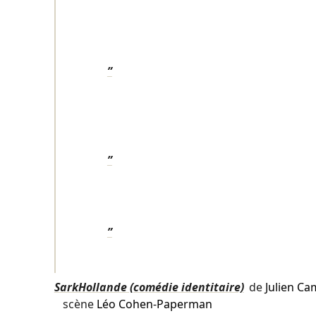
”
”
”
SarkHollande (comédie identitaire)
de
Julien Ca
scène
Léo Cohen-Paperman