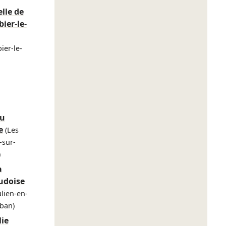
elle de
ier-le-
ier-le-
du
e
(Les
-sur-
)
a
udoise
ulien-en-
lban)
lie