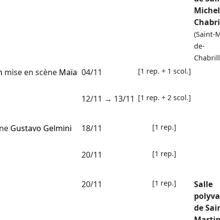
Michel
Chabri
(Saint-M
de-
Chabril
[1 rep. + 1 scol.]
n
mise en scène
Maïa
04/11
[1 rep. + 2 scol.]
12/11
→
13/11
[1 rep.]
ène
Gustavo Gelmini
18/11
[1 rep.]
20/11
[1 rep.]
20/11
Salle
polyva
de Sai
Martin