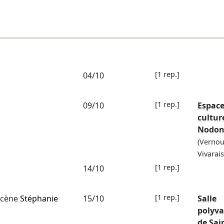
[1 rep.]
04/10
[1 rep.]
09/10
Espac
cultur
Nodo
(Vernou
Vivarais
[1 rep.]
14/10
[1 rep.]
scène
Stéphanie
15/10
Salle
polyva
de Sai