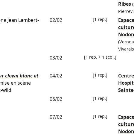
Ribes
(
Pierrevi
[1 rep.]
ène
Jean Lambert-
02/02
Espac
cultur
Nodo
(Vernou
Vivarais
[1 rep. + 1 scol.]
03/02
[1 rep.]
our clown blanc et
04/02
Centre
mise en scène
Hospit
-wild
Sainte
[1 rep.]
06/02
[1 rep.]
07/02
Espac
cultur
Nodo