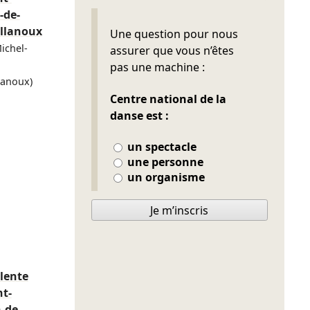
-de-
Ne pas remplir
llanoux
Une question pour nous
ichel-
assurer que vous n’êtes
pas une machine :
lanoux)
Centre national de la
danse est :
un spectacle
une personne
un organisme
Je m’inscris
lente
nt-
-de-