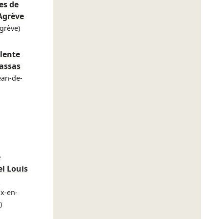
es de
Agrève
Agrève)
lente
assas
ean-de-
e
el Louis
n
x-en-
)