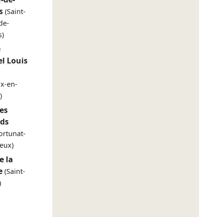
s
(Saint-
de-
s)
e
el Louis
n
x-en-
)
des
ds
ortunat-
ieux)
e la
e
(Saint-
)