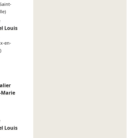
Saint-
lle)
e
el Louis
n
x-en-
)
alier
-Marie
e
el Louis
n