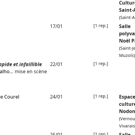
Cultur
Saint-
(Saint-
[1 rep.]
17/01
Salle
polyva
Noël P
(Saint-J
Muzols)
[1 rep.]
pide et infaillible
22/01
alho
… mise en scène
[1 rep.]
e Courel
24/01
Espac
cultur
Nodo
(Vernou
Vivarais
[1 rep.]
25/01
Salle