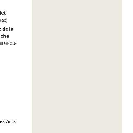
let
rac)
 de la
nche
ulien-du-
es Arts