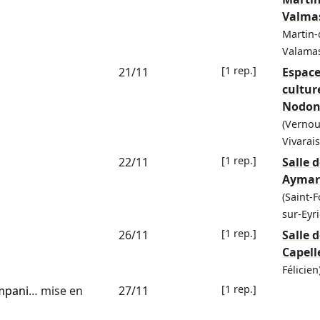
Valma
Martin-
Valama
[1 rep.]
21/11
Espac
cultur
Nodo
(Vernou
Vivarais
[1 rep.]
22/11
Salle 
Aymar
(Saint-F
sur-Eyr
[1 rep.]
26/11
Salle d
Capell
Félicien
[1 rep.]
mpani
… mise en
27/11