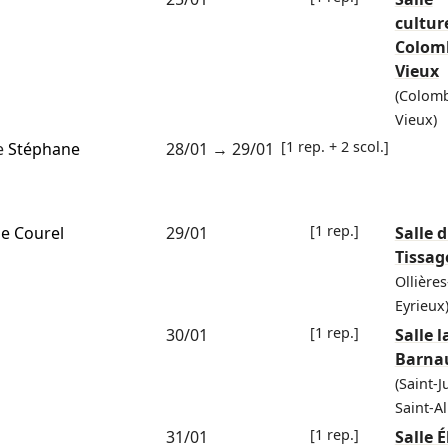
cultur
Colomb
Vieux
(Colomb
Vieux)
[1 rep. + 2 scol.]
e
Stéphane
28/01
→
29/01
[1 rep.]
e Courel
29/01
Salle 
Tissag
Ollières
Eyrieux
[1 rep.]
30/01
Salle l
Barna
(Saint-J
Saint-A
[1 rep.]
31/01
Salle É