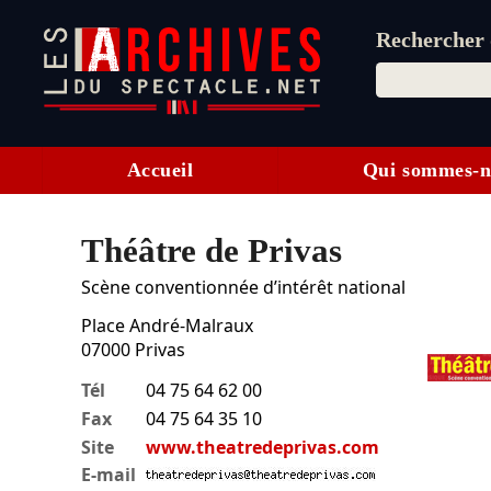
Rechercher d
Accueil
Qui sommes-n
Théâtre de Privas
Scène conventionnée d’intérêt national
Place André-Malraux
07000
Privas
Tél
04 75 64 62 00
Fax
04 75 64 35 10
Site
www.theatredeprivas.com
E-mail