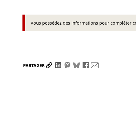
Vous possédez des informations pour compléter cet
Partager le lien
Partager sur LinkedIn
Partager sur Mastodon
Partager sur Bluesky
Partager sur Face
Envoyer par ma
PARTAGER