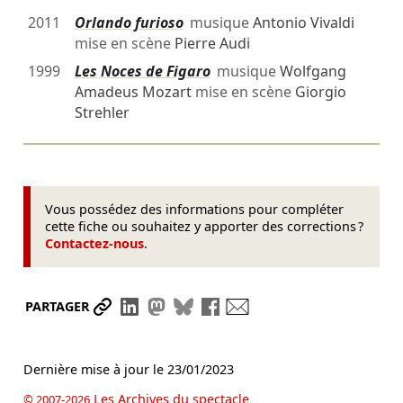
2011
Orlando furioso
musique
Antonio Vivaldi
mise en scène
Pierre Audi
1999
Les Noces de Figaro
musique
Wolfgang
Amadeus Mozart
mise en scène
Giorgio
Strehler
Vous possédez des informations pour compléter
cette fiche ou souhaitez y apporter des corrections ?
Contactez-nous
.
Partager le lien
Partager sur LinkedIn
Partager sur Mastodon
Partager sur Bluesky
Partager sur Facebook
Envoyer par mail
PARTAGER
Dernière mise à jour le
23/01/2023
Les Archives du spectacle
© 2007-2026