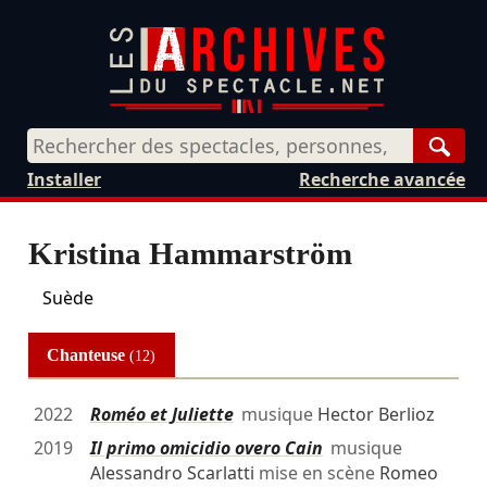
Rech
Installer
Recherche avancée
Kristina Hammarström
Suède
Chanteuse
(12)
2022
Roméo et Juliette
musique
Hector Berlioz
2019
Il primo omicidio overo Cain
musique
Alessandro Scarlatti
mise en scène
Romeo