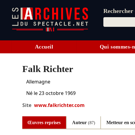
Rechercher d
Accueil
Qui sommes-n
Falk Richter
Allemagne
Né le
23 octobre 1969
Site
www.falkrichter.com
Œuvres reprises
Auteur
Metteur en s
(87)