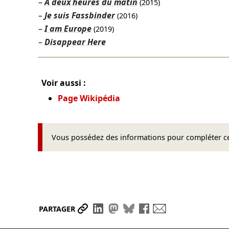
À deux heures du matin
(2015)
Je suis Fassbinder
(2016)
I am Europe
(2019)
Disappear Here
Voir aussi :
Page Wikipédia
Vous possédez des informations pour compléter cet
Partager le lien
Partager sur LinkedIn
Partager sur Mastodon
Partager sur Bluesky
Partager sur Face
Envoyer par ma
PARTAGER