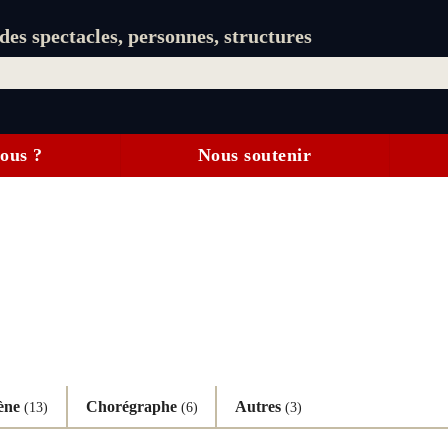
es spectacles, personnes, structures
ous ?
Nous soutenir
cène
Chorégraphe
Autres
(13)
(6)
(3)