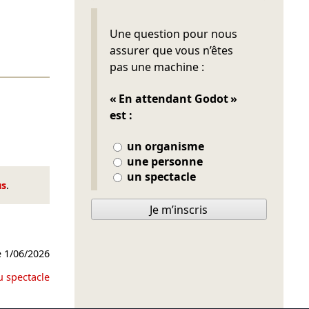
Ne pas remplir
Une question pour nous
assurer que vous n’êtes
pas une machine :
« En attendant Godot »
est :
un organisme
une personne
un spectacle
us
.
Je m’inscris
e
1/06/2026
u spectacle