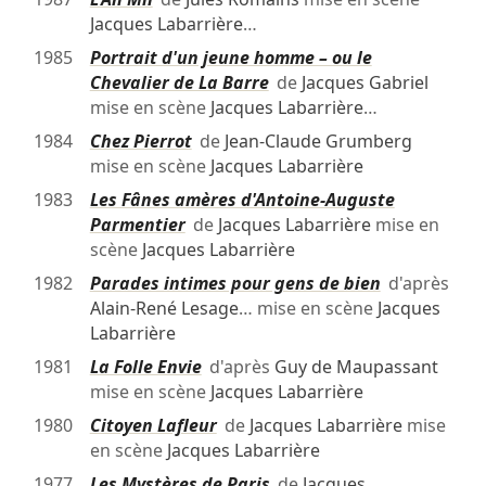
Jacques Labarrière
…
1985
Portrait d'un jeune homme – ou le
Chevalier de La Barre
de
Jacques Gabriel
mise en scène
Jacques Labarrière
…
1984
Chez Pierrot
de
Jean-Claude Grumberg
mise en scène
Jacques Labarrière
1983
Les Fânes amères d'Antoine-Auguste
Parmentier
de
Jacques Labarrière
mise en
scène
Jacques Labarrière
1982
Parades intimes pour gens de bien
d'après
Alain-René Lesage
… mise en scène
Jacques
Labarrière
1981
La Folle Envie
d'après
Guy de Maupassant
mise en scène
Jacques Labarrière
1980
Citoyen Lafleur
de
Jacques Labarrière
mise
en scène
Jacques Labarrière
1977
Les Mystères de Paris
de
Jacques