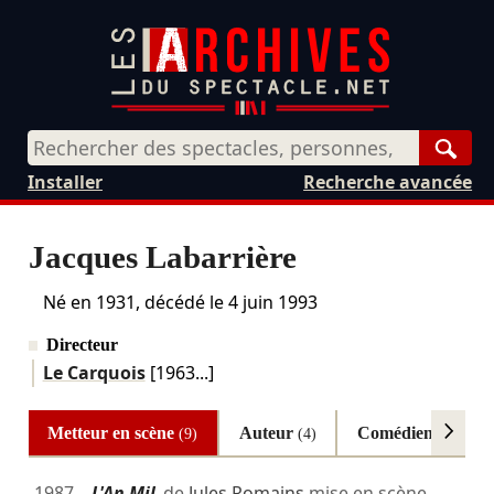
Rech
Installer
Recherche avancée
Jacques Labarrière
Né en 1931, décédé le
4 juin 1993
Directeur
Le Carquois
[1963...]
Metteur en scène
Auteur
Comédien
(9)
(4)
(4)
1987
L'An Mil
de
Jules Romains
mise en scène