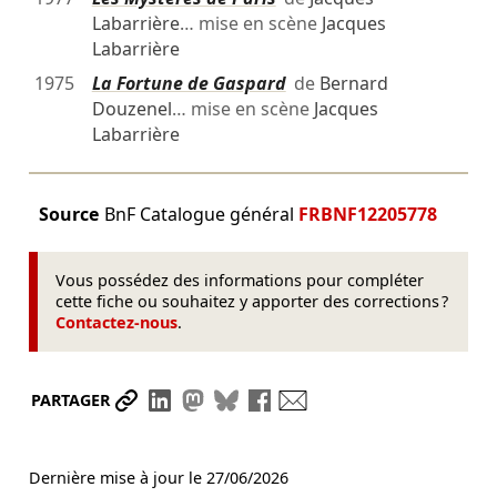
Labarrière
… mise en scène
Jacques
Labarrière
1975
La Fortune de Gaspard
de
Bernard
Douzenel
… mise en scène
Jacques
Labarrière
Source
BnF Catalogue général
FRBNF12205778
Vous possédez des informations pour compléter
cette fiche ou souhaitez y apporter des corrections ?
Contactez-nous
.
Partager le lien
Partager sur LinkedIn
Partager sur Mastodon
Partager sur Bluesky
Partager sur Facebook
Envoyer par mail
PARTAGER
Dernière mise à jour le
27/06/2026