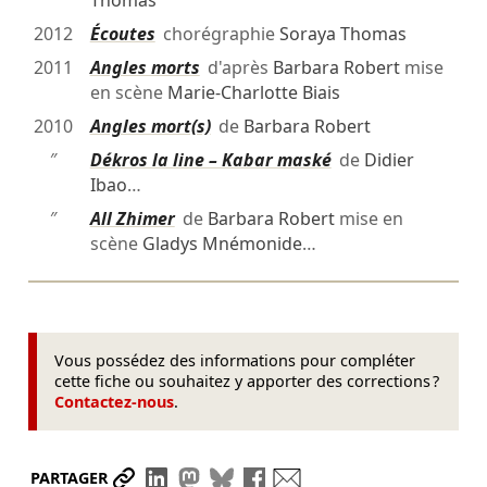
Thomas
2012
Écoutes
chorégraphie
Soraya Thomas
2011
Angles morts
d'après
Barbara Robert
mise
en scène
Marie-Charlotte Biais
2010
Angles mort(s)
de
Barbara Robert
″
Dékros la line – Kabar maské
de
Didier
Ibao
…
″
All Zhimer
de
Barbara Robert
mise en
scène
Gladys Mnémonide
…
Vous possédez des informations pour compléter
cette fiche ou souhaitez y apporter des corrections ?
Contactez-nous
.
Partager le lien
Partager sur LinkedIn
Partager sur Mastodon
Partager sur Bluesky
Partager sur Facebook
Envoyer par mail
PARTAGER