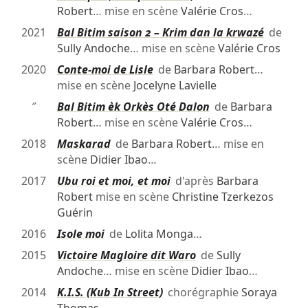
Robert
… mise en scène
Valérie Cros
…
2021
Bal Bitim saison 2 – Krim dan la krwazé
de
Sully Andoche
… mise en scène
Valérie Cros
2020
Conte-moi de Lisle
de
Barbara Robert
…
mise en scène
Jocelyne Lavielle
″
Bal Bitim èk Orkès Oté Dalon
de
Barbara
Robert
… mise en scène
Valérie Cros
…
2018
Maskarad
de
Barbara Robert
… mise en
scène
Didier Ibao
…
2017
Ubu roi et moi, et moi
d'après
Barbara
Robert
mise en scène
Christine Tzerkezos
Guérin
2016
Isole moi
de
Lolita Monga
…
2015
Victoire Magloire dit Waro
de
Sully
Andoche
… mise en scène
Didier Ibao
…
2014
K.I.S. (Kub In Street)
chorégraphie
Soraya