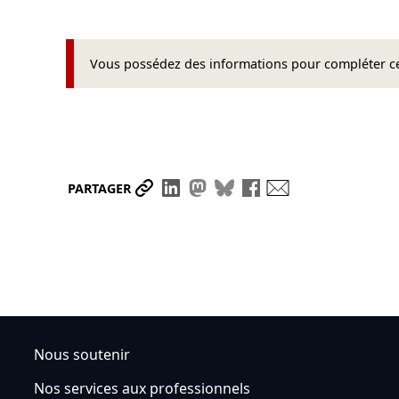
Vous possédez des informations pour compléter cet
Partager le lien
Partager sur LinkedIn
Partager sur Mastodon
Partager sur Bluesky
Partager sur Face
Envoyer par ma
PARTAGER
Nous soutenir
Nos services aux professionnels