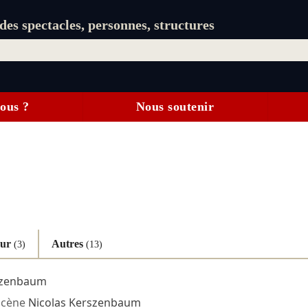
es spectacles, personnes, structures
ous ?
Nous soutenir
eur
Autres
(3)
(13)
szenbaum
scène
Nicolas Kerszenbaum