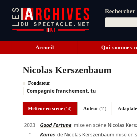
Rechercher d
Accueil
Qui sommes-n
Nicolas Kerszenbaum
Fondateur
Compagnie franchement, tu
Metteur en scène
Auteur
Adaptat
(14)
(11)
2023
Good Fortune
mise en scène
Nicolas Ker
″
Kairos
de
Nicolas Kerszenbaum
mise en 