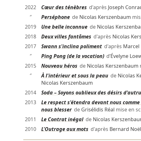
2022
Cœur des ténèbres
d'après
Joseph Conra
″
Perséphone
de
Nicolas Kerszenbaum
mis
2019
Une belle inconnue
de
Nicolas Kerszenb
2018
Deux villes fantômes
d'après
Nicolas Ke
2017
Swann s'inclina poliment
d'après
Marcel
″
Ping Pong (de la vocation)
d’
Évelyne Loe
2015
Nouveau héros
de
Nicolas Kerszenbaum
″
À l'intérieur et sous la peau
de
Nicolas 
Nicolas Kerszenbaum
2014
Soda – Soyons oublieux des désirs d'autru
2013
Le respect s'étendra devant nous comme 
nous blesser
de
Grisélidis Réal
mise en s
2011
Le Contrat inégal
de
Nicolas Kerszenba
2010
L'Outrage aux mots
d'après
Bernard Noë