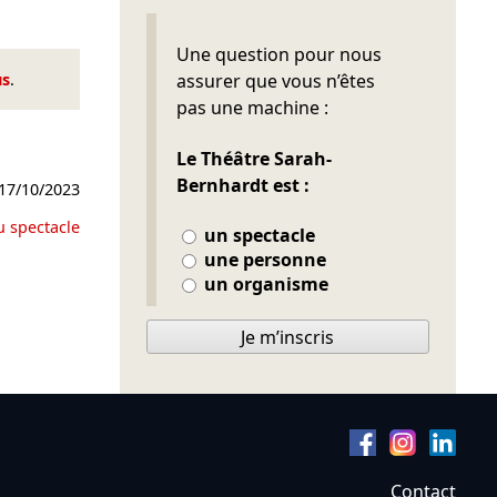
Ne pas remplir
Une question pour nous
us
.
assurer que vous n’êtes
pas une machine :
Le Théâtre Sarah-
Bernhardt est :
17/10/2023
u spectacle
un spectacle
une personne
un organisme
Je m’inscris
Contact