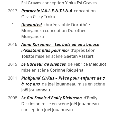
Esi Graves
conception
Yinka Esi Graves
2017
Protocole V.A.L.E.N.T.I.N.A
conception
Olivia Csiky Trnka
″
Unwanted
chorégraphie
Dorothée
Munyaneza
conception
Dorothée
Munyaneza
2016
Anna Karénine – Les bals où on s'amuse
n'existent plus pour moi
d'après
Léon
Tolstoï
mise en scène
Gaëtan Vassart
2015
Le Gardeur de silences
de
Fabrice Melquiot
mise en scène
Corinne Réquéna
2011
PinKpunK CirKus – Pièce pour enfants de 7
à 107 ans
de
Joël Jouanneau
mise en scène
Joël Jouanneau
…
2008
Le Gai Savoir d'Emily Dickinson
d’
Emily
Dickinson
mise en scène
Joël Jouanneau
conception
Joël Jouanneau