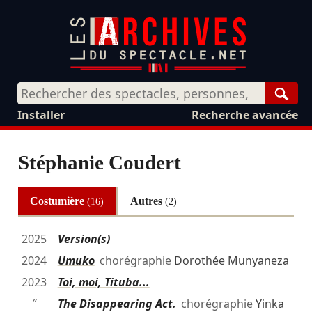
Rech
Installer
Recherche avancée
Stéphanie Coudert
Costumière
Autres
(16)
(2)
2025
Version(s)
2024
Umuko
chorégraphie
Dorothée Munyaneza
2023
Toi, moi, Tituba...
″
The Disappearing Act.
chorégraphie
Yinka