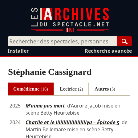
Rech
Installer
Recherche avancée
Stéphanie Cassignard
Comédienne
Lectrice
Autres
(16)
(2)
(3)
2025
M'aime pas mort
d’
Aurore Jacob
mise en
scène
Betty Heurtebise
2024
Charlie et le iiiiiiiiiiiiiiiiiiiiyu – Épisode 5
de
Martin Bellemare
mise en scène
Betty
Heurtebise