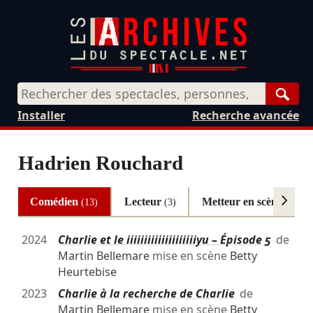
Rech
Installer
Recherche avancée
Hadrien Rouchard
Comédien
Lecteur
Metteur en scène
(13)
(3)
(2)
2024
Charlie et le iiiiiiiiiiiiiiiiiiiiyu – Épisode 5
de
Martin Bellemare
mise en scène
Betty
Heurtebise
2023
Charlie à la recherche de Charlie
de
Martin Bellemare
mise en scène
Betty