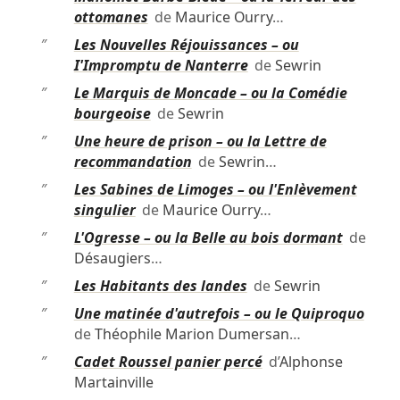
ottomanes
de
Maurice Ourry
…
″
Les Nouvelles Réjouissances – ou
I'Impromptu de Nanterre
de
Sewrin
″
Le Marquis de Moncade – ou la Comédie
bourgeoise
de
Sewrin
″
Une heure de prison – ou la Lettre de
recommandation
de
Sewrin
…
″
Les Sabines de Limoges – ou l'Enlèvement
singulier
de
Maurice Ourry
…
″
L'Ogresse – ou la Belle au bois dormant
de
Désaugiers
…
″
Les Habitants des landes
de
Sewrin
″
Une matinée d'autrefois – ou le Quiproquo
de
Théophile Marion Dumersan
…
″
Cadet Roussel panier percé
d’
Alphonse
Martainville