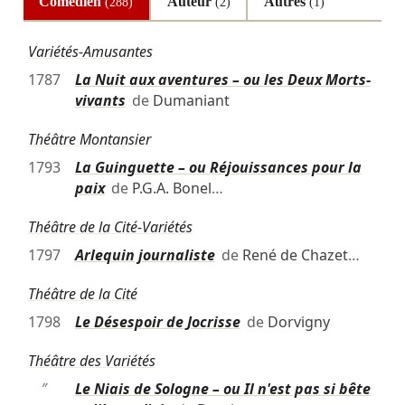
Comédien
Auteur
Autres
(288)
(2)
(1)
Variétés-Amusantes
1787
La Nuit aux aventures – ou les Deux Morts-
vivants
de
Dumaniant
Théâtre Montansier
1793
La Guinguette – ou Réjouissances pour la
paix
de
P.G.A. Bonel
…
Théâtre de la Cité-Variétés
1797
Arlequin journaliste
de
René de Chazet
…
Théâtre de la Cité
1798
Le Désespoir de Jocrisse
de
Dorvigny
Théâtre des Variétés
″
Le Niais de Sologne – ou Il n'est pas si bête