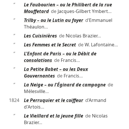
″
Le Faubourien – ou le Philibert de la rue
Mouffetard
de
Jacques-Gilbert Ymbert
…
″
Trilby – ou le Lutin au foyer
d’
Emmanuel
Théaulon
…
″
Les Cuisinières
de
Nicolas Brazier
…
″
Les Femmes et le Secret
de
W. Lafontaine
…
″
L'Enfant de Paris – ou le Débit de
consolations
de
Francis
…
″
La Petite Babet – ou les Deux
Gouvernantes
de
Francis
…
″
La Neige – ou l'Éginard de campagne
de
Mélesville
…
1824
Le Perruquier et le coiffeur
d’
Armand
d'Artois
…
″
Le Vieillard et la jeune fille
de
Nicolas
Brazier
…