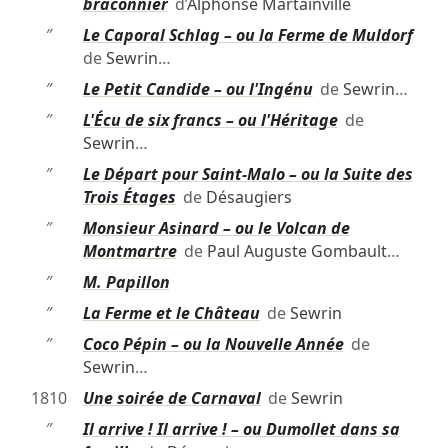
braconnier
d’
Alphonse Martainville
″
Le Caporal Schlag – ou la Ferme de Muldorf
de
Sewrin
…
″
Le Petit Candide – ou l'Ingénu
de
Sewrin
…
″
L'Écu de six francs – ou l'Héritage
de
Sewrin
…
″
Le Départ pour Saint-Malo – ou la Suite des
Trois Étages
de
Désaugiers
″
Monsieur Asinard – ou le Volcan de
Montmartre
de
Paul Auguste Gombault
…
″
M. Papillon
″
La Ferme et le Château
de
Sewrin
″
Coco Pépin – ou la Nouvelle Année
de
Sewrin
…
1810
Une soirée de Carnaval
de
Sewrin
″
Il arrive ! Il arrive ! – ou Dumollet dans sa