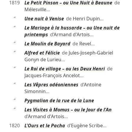
1819
Le Petit Pinson – ou Une Nuit à Beaune
de
Mélesville
…
″
Une nuit à Venise
de
Henri Dupin
…
″
Le Mariage à la hussarde – ou Une nuit de
printemps
d’
Armand d'Artois
…
″
Le Moulin de Bayard
de
Revel
…
″
Alfred et Félicie
de
Jules-Joseph-Gabriel
Gonyn de Lurieu
…
″
Le Roi de village – ou les Deux Henri
de
Jacques-François Ancelot
…
″
Les Vêpres odéoniennes
d’
Antoine
Simonnin
…
″
Pygmalion de la rue de la Lune
″
Les Visites à Momus – ou le Jour de l'An
d’
Armand d'Artois
…
1820
L'Ours et le Pacha
d’
Eugène Scribe
…