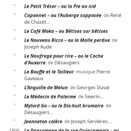
″
Le Petit Trésor – ou la Pie au nid
″
Caponnet – ou l'Auberge supposée
de
René
de Chazet
…
″
Le Café Moka – ou Bêtises sur bêtises
″
Le Nouveau Ricco – ou la Malle perdue
de
Joseph Aude
″
Le Naufrage pour rire – ou le Coche
d'Auxerre
de
Désaugiers
″
Le Bouffe et le Tailleur
musique
Pierre
Gaveaux
″
L'Anguille de Melun
de
Georges Duval
″
Le Médecin de Palerme
de
Sewrin
…
″
Mylord Go – ou le Dix-huit brumaire
de
Désaugiers
…
″
Jeanneton colère
de
Joseph Servières
…
1805
Le Dansomane de la rue Quincampoix – ou