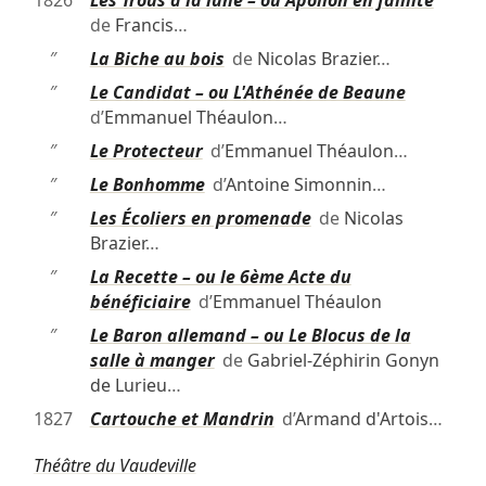
de
Francis
…
″
La Biche au bois
de
Nicolas Brazier
…
″
Le Candidat – ou L'Athénée de Beaune
d’
Emmanuel Théaulon
…
″
Le Protecteur
d’
Emmanuel Théaulon
…
″
Le Bonhomme
d’
Antoine Simonnin
…
″
Les Écoliers en promenade
de
Nicolas
Brazier
…
″
La Recette – ou le 6ème Acte du
bénéficiaire
d’
Emmanuel Théaulon
″
Le Baron allemand – ou Le Blocus de la
salle à manger
de
Gabriel-Zéphirin Gonyn
de Lurieu
…
1827
Cartouche et Mandrin
d’
Armand d'Artois
…
Théâtre du Vaudeville