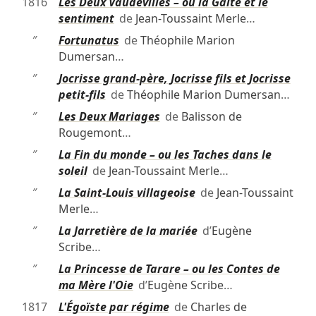
1816
Les Deux Vaudevilles – ou la Gaîté et le
sentiment
de
Jean-Toussaint Merle
…
″
Fortunatus
de
Théophile Marion
Dumersan
…
″
Jocrisse grand-père, Jocrisse fils et Jocrisse
petit-fils
de
Théophile Marion Dumersan
…
″
Les Deux Mariages
de
Balisson de
Rougemont
…
″
La Fin du monde – ou les Taches dans le
soleil
de
Jean-Toussaint Merle
…
″
La Saint-Louis villageoise
de
Jean-Toussaint
Merle
…
″
La Jarretière de la mariée
d’
Eugène
Scribe
…
″
La Princesse de Tarare – ou les Contes de
ma Mère l'Oie
d’
Eugène Scribe
…
1817
L'Égoïste par régime
de
Charles de