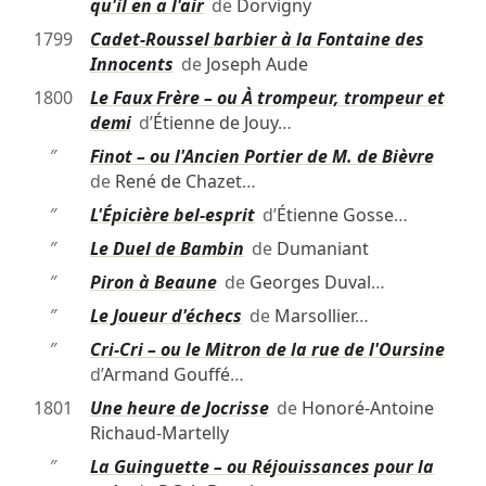
qu'il en a l'air
de
Dorvigny
1799
Cadet-Roussel barbier à la Fontaine des
Innocents
de
Joseph Aude
1800
Le Faux Frère – ou À trompeur, trompeur et
demi
d’
Étienne de Jouy
…
″
Finot – ou l'Ancien Portier de M. de Bièvre
de
René de Chazet
…
″
L'Épicière bel-esprit
d’
Étienne Gosse
…
″
Le Duel de Bambin
de
Dumaniant
″
Piron à Beaune
de
Georges Duval
…
″
Le Joueur d'échecs
de
Marsollier
…
″
Cri-Cri – ou le Mitron de la rue de l'Oursine
d’
Armand Gouffé
…
1801
Une heure de Jocrisse
de
Honoré-Antoine
Richaud-Martelly
″
La Guinguette – ou Réjouissances pour la