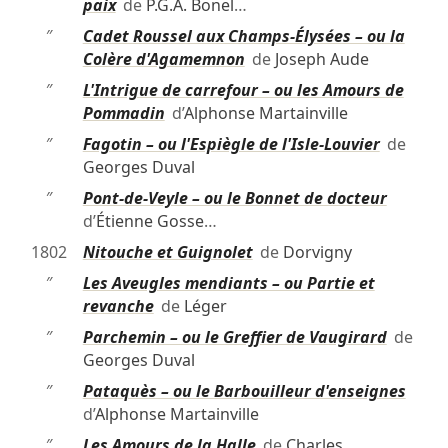
paix
de
P.G.A. Bonel
…
″
Cadet Roussel aux Champs-Élysées – ou la
Colère d'Agamemnon
de
Joseph Aude
″
L'Intrigue de carrefour – ou les Amours de
Pommadin
d’
Alphonse Martainville
″
Fagotin – ou l'Espiègle de l'Isle-Louvier
de
Georges Duval
″
Pont-de-Veyle – ou le Bonnet de docteur
d’
Étienne Gosse
…
1802
Nitouche et Guignolet
de
Dorvigny
″
Les Aveugles mendiants – ou Partie et
revanche
de
Léger
″
Parchemin – ou le Greffier de Vaugirard
de
Georges Duval
″
Pataquès – ou le Barbouilleur d'enseignes
d’
Alphonse Martainville
″
Les Amours de la Halle
de
Charles