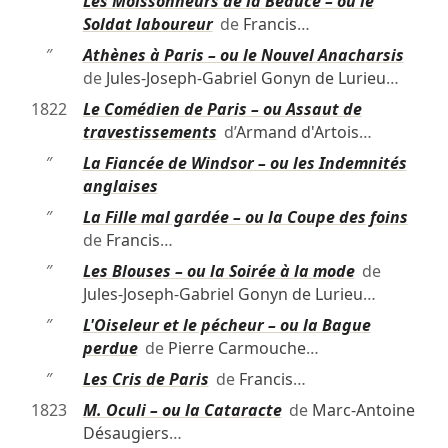
″
Les Moissonneurs de la Beauce – ou le
Soldat laboureur
de
Francis
…
″
Athènes à Paris – ou le Nouvel Anacharsis
de
Jules-Joseph-Gabriel Gonyn de Lurieu
…
1822
Le Comédien de Paris – ou Assaut de
travestissements
d’
Armand d'Artois
…
″
La Fiancée de Windsor – ou les Indemnités
anglaises
″
La Fille mal gardée – ou la Coupe des foins
de
Francis
…
″
Les Blouses – ou la Soirée à la mode
de
Jules-Joseph-Gabriel Gonyn de Lurieu
…
″
L'Oiseleur et le pécheur – ou la Bague
perdue
de
Pierre Carmouche
…
″
Les Cris de Paris
de
Francis
…
1823
M. Oculi – ou la Cataracte
de
Marc-Antoine
Désaugiers
…