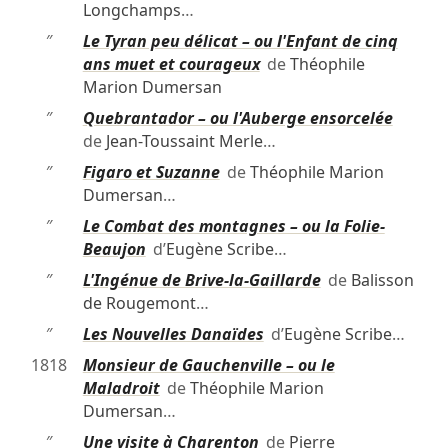
Longchamps
…
″
Le Tyran peu délicat – ou l'Enfant de cinq
ans muet et courageux
de
Théophile
Marion Dumersan
″
Quebrantador – ou l'Auberge ensorcelée
de
Jean-Toussaint Merle
…
″
Figaro et Suzanne
de
Théophile Marion
Dumersan
…
″
Le Combat des montagnes – ou la Folie-
Beaujon
d’
Eugène Scribe
…
″
L'Ingénue de Brive-la-Gaillarde
de
Balisson
de Rougemont
…
″
Les Nouvelles Danaïdes
d’
Eugène Scribe
…
1818
Monsieur de Gauchenville – ou le
Maladroit
de
Théophile Marion
Dumersan
…
″
Une visite à Charenton
de
Pierre