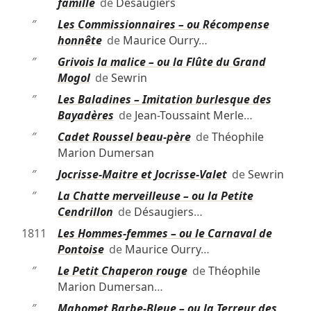
famille
de
Désaugiers
″
Les Commissionnaires – ou Récompense
honnête
de
Maurice Ourry
…
″
Grivois la malice – ou la Flûte du Grand
Mogol
de
Sewrin
″
Les Baladines – Imitation burlesque des
Bayadères
de
Jean-Toussaint Merle
…
″
Cadet Roussel beau-père
de
Théophile
Marion Dumersan
″
Jocrisse-Maitre et Jocrisse-Valet
de
Sewrin
″
La Chatte merveilleuse – ou la Petite
Cendrillon
de
Désaugiers
…
1811
Les Hommes-femmes – ou le Carnaval de
Pontoise
de
Maurice Ourry
…
″
Le Petit Chaperon rouge
de
Théophile
Marion Dumersan
…
″
Mahomet Barbe-Bleue – ou la Terreur des