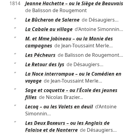
1814
Jeanne Hachette – ou le Siège de Beauvais
de
Balisson de Rougemont
″
Le Bûcheron de Salerne
de
Désaugiers
…
″
La Cabale au village
d’
Antoine Simonnin
…
″
M. et Mme Jobineau – ou la Manie des
campagnes
de
Jean-Toussaint Merle
…
″
Les Pécheurs
de
Balisson de Rougemont
…
″
Le Retour des lys
de
Désaugiers
…
″
La Noce interrompue – ou le Comédien en
voyage
de
Jean-Toussaint Merle
…
″
Sage et coquette – ou l'École des jeunes
filles
de
Nicolas Brazier
…
″
Lecoq – ou les Valets en deuil
d’
Antoine
Simonnin
…
″
Les Deux Boxeurs – ou les Anglais de
Falaise et de Nanterre
de
Désaugiers
…