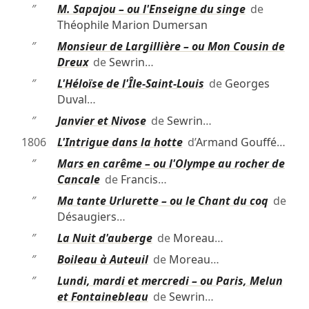
″
M. Sapajou – ou l'Enseigne du singe
de
Théophile Marion Dumersan
″
Monsieur de Largillière – ou Mon Cousin de
Dreux
de
Sewrin
…
″
L'Héloïse de l'Île-Saint-Louis
de
Georges
Duval
…
″
Janvier et Nivose
de
Sewrin
…
1806
L'Intrigue dans la hotte
d’
Armand Gouffé
…
″
Mars en carême – ou l'Olympe au rocher de
Cancale
de
Francis
…
″
Ma tante Urlurette – ou le Chant du coq
de
Désaugiers
…
″
La Nuit d'auberge
de
Moreau
…
″
Boileau à Auteuil
de
Moreau
…
″
Lundi, mardi et mercredi – ou Paris, Melun
et Fontainebleau
de
Sewrin
…