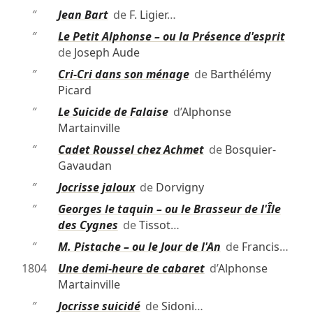
″
Jean Bart
de
F. Ligier
…
″
Le Petit Alphonse – ou la Présence d'esprit
de
Joseph Aude
″
Cri-Cri dans son ménage
de
Barthélémy
Picard
″
Le Suicide de Falaise
d’
Alphonse
Martainville
″
Cadet Roussel chez Achmet
de
Bosquier-
Gavaudan
″
Jocrisse jaloux
de
Dorvigny
″
Georges le taquin – ou le Brasseur de l'Île
des Cygnes
de
Tissot
…
″
M. Pistache – ou le Jour de l'An
de
Francis
…
1804
Une demi-heure de cabaret
d’
Alphonse
Martainville
″
Jocrisse suicidé
de
Sidoni
…