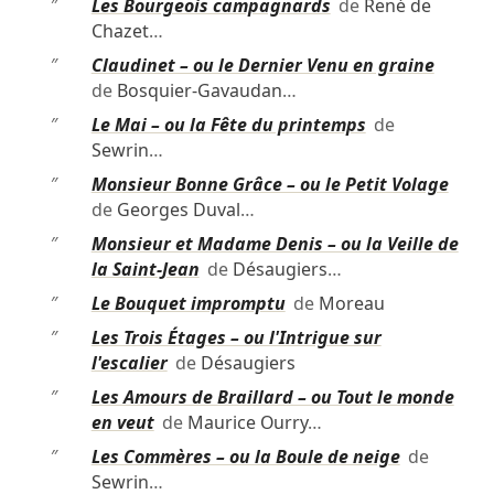
″
Les Bourgeois campagnards
de
René de
Chazet
…
″
Claudinet – ou le Dernier Venu en graine
de
Bosquier-Gavaudan
…
″
Le Mai – ou la Fête du printemps
de
Sewrin
…
″
Monsieur Bonne Grâce – ou le Petit Volage
de
Georges Duval
…
″
Monsieur et Madame Denis – ou la Veille de
la Saint-Jean
de
Désaugiers
…
″
Le Bouquet impromptu
de
Moreau
″
Les Trois Étages – ou l'Intrigue sur
l'escalier
de
Désaugiers
″
Les Amours de Braillard – ou Tout le monde
en veut
de
Maurice Ourry
…
″
Les Commères – ou la Boule de neige
de
Sewrin
…