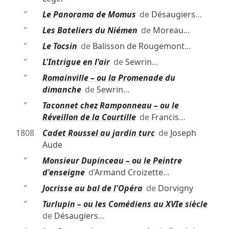
″
Le Panorama de Momus
de
Désaugiers
…
″
Les Bateliers du Niémen
de
Moreau
…
″
Le Tocsin
de
Balisson de Rougemont
…
″
L'Intrigue en l'air
de
Sewrin
…
″
Romainville – ou la Promenade du
dimanche
de
Sewrin
…
″
Taconnet chez Ramponneau – ou le
Réveillon de la Courtille
de
Francis
…
1808
Cadet Roussel au jardin turc
de
Joseph
Aude
″
Monsieur Dupinceau – ou le Peintre
d'enseigne
d’
Armand Croizette
…
″
Jocrisse au bal de l'Opéra
de
Dorvigny
″
Turlupin – ou les Comédiens au XVIe siècle
de
Désaugiers
…