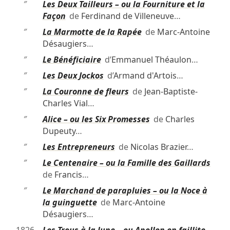
″
Les Deux Tailleurs – ou la Fourniture et la
Façon
de
Ferdinand de Villeneuve
…
″
La Marmotte de la Rapée
de
Marc-Antoine
Désaugiers
…
″
Le Bénéficiaire
d’
Emmanuel Théaulon
…
″
Les Deux Jockos
d’
Armand d'Artois
…
″
La Couronne de fleurs
de
Jean-Baptiste-
Charles Vial
…
″
Alice – ou les Six Promesses
de
Charles
Dupeuty
…
″
Les Entrepreneurs
de
Nicolas Brazier
…
″
Le Centenaire – ou la Famille des Gaillards
de
Francis
…
″
Le Marchand de parapluies – ou la Noce à
la guinguette
de
Marc-Antoine
Désaugiers
…
1826
Les Trous à la lune – ou Apollon en faillite