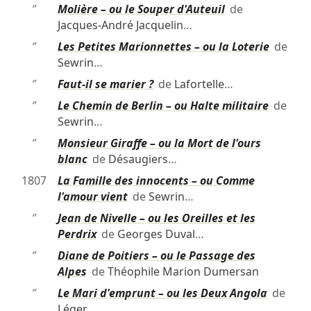
″
Molière – ou le Souper d'Auteuil
de
Jacques-André Jacquelin
…
″
Les Petites Marionnettes – ou la Loterie
de
Sewrin
…
″
Faut-il se marier ?
de
Lafortelle
…
″
Le Chemin de Berlin – ou Halte militaire
de
Sewrin
…
″
Monsieur Giraffe – ou la Mort de l'ours
blanc
de
Désaugiers
…
1807
La Famille des innocents – ou Comme
l'amour vient
de
Sewrin
…
″
Jean de Nivelle – ou les Oreilles et les
Perdrix
de
Georges Duval
…
″
Diane de Poitiers – ou le Passage des
Alpes
de
Théophile Marion Dumersan
″
Le Mari d'emprunt – ou les Deux Angola
de
Léger