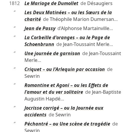
1812
Le Mariage de Dumollet
de
Désaugiers
″
Les Deux Matinées – ou les Sœurs de la
charité
de
Théophile Marion Dumersan
…
″
Jean de Passy
d’
Alphonse Martainville
…
″
La Corbeille d'oranges – ou le Page de
Schoenbrunn
de
Jean-Toussaint Merle
…
″
Une journée de garnison
de
Jean-Toussaint
Merle
…
″
Criquet – ou l'Arlequin par occasion
de
Sewrin
″
Romantine et Agoni – ou les Effets de
l'amour et du ver solitaire
de
Jean-Baptiste
Augustin Hapdé
…
″
Jocrisse corrigé – ou la Journée aux
accidents
de
Sewrin
″
Péchantré – ou Une scène de tragédie
de
Sewrin