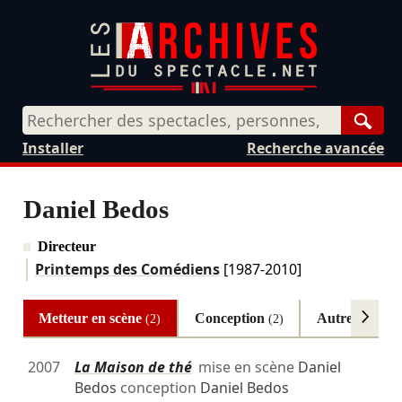
Rech
Installer
Recherche avancée
Daniel Bedos
Directeur
Printemps des Comédiens
[1987-2010]
Metteur en scène
Conception
Autres
(2)
(2)
(4)
2007
La Maison de thé
mise en scène
Daniel
Bedos
conception
Daniel Bedos