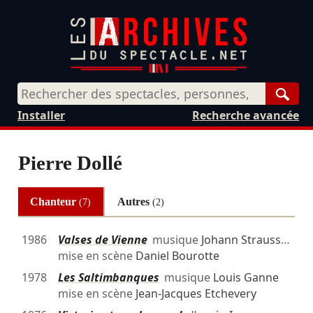
Rech
Installer
Recherche avancée
Pierre Dollé
Chanteur
Autres
(7)
(2)
1986
Valses de Vienne
musique
Johann Strauss
…
mise en scène
Daniel Bourotte
1978
Les Saltimbanques
musique
Louis Ganne
mise en scène
Jean-Jacques Etchevery