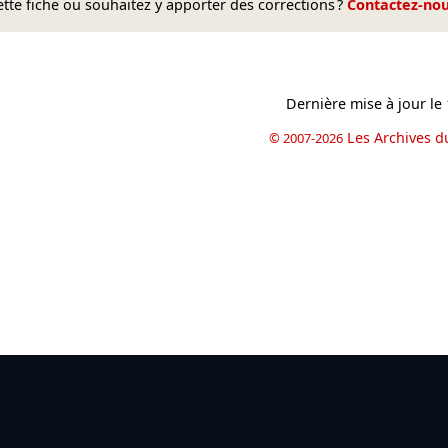
te fiche ou souhaitez y apporter des corrections ?
Contactez-no
Dernière mise à jour le
Les Archives d
© 2007-2026
book
il