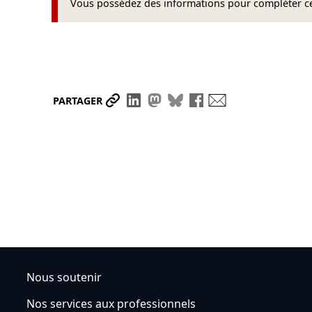
Vous possédez des informations pour compléter cet
Partager le lien
Partager sur LinkedIn
Partager sur Mastodon
Partager sur Bluesky
Partager sur Face
Envoyer par ma
PARTAGER
Nous soutenir
Nos services aux professionnels