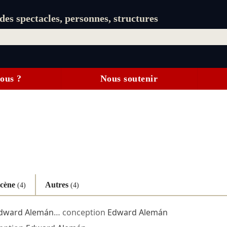
es spectacles, personnes, structures
ous ?
Nous soutenir
scène
Autres
(4)
(4)
dward Alemán
… conception
Edward Alemán