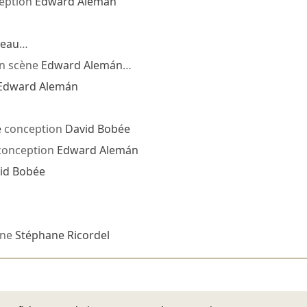
eption
Edward Alemán
neau
…
n scène
Edward Alemán
…
Edward Alemán
e
conception
David Bobée
onception
Edward Alemán
id Bobée
ène
Stéphane Ricordel