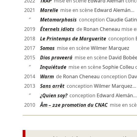
2022
TRAP
mise en scène
Edward Alemán
conc
2021
Marelle
mise en scène
Edward Alemán
…
″
Metamorphosis
conception
Claudie Gati
2019
Éternels idiots
de
Ronan Cheneau
mise e
2018
Le Printemps de Marguerite
conception
2017
Somos
mise en scène
Wilmer Marquez
2015
Dios proveerá
mise en scène
David Bobé
″
Inquiétude
mise en scène
Sophie Colleu
c
2014
Warm
de
Ronan Cheneau
conception
Dav
2013
Sans arrêt
conception
Wilmer Marquez
…
″
¿Quien soy?
conception
Edward Alemán
…
2010
Âm – 22e promotion du CNAC
mise en sc