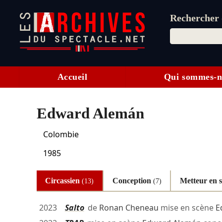
Rechercher d
Accueil
Qui sommes-n
Edward Alemán
Colombie
1985
Circassien
Conception
Metteur en 
(13)
(7)
2023
Salto
de
Ronan Cheneau
mise en scène
E