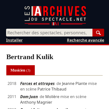
Rech
Installer
Recherche avancée
Bertrand Kulik
Musicien
(3)
2018
Farces et attrapes
de
Jeanne Plante
mise
en scène
Patrice Thibaud
2011
Dom Juan
de
Molière
mise en scène
Anthony Magnier