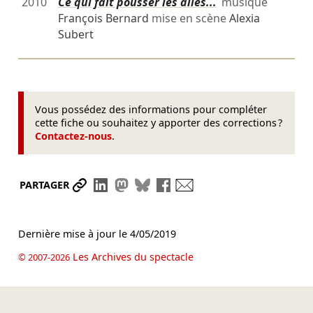
2010
Ce qui fait pousser les ailes...
musique
François Bernard
mise en scène
Alexia
Subert
Vous possédez des informations pour compléter
cette fiche ou souhaitez y apporter des corrections ?
Contactez-nous
.
Partager le lien
Partager sur LinkedIn
Partager sur Mastodon
Partager sur Bluesky
Partager sur Facebook
Envoyer par mail
PARTAGER
Dernière mise à jour le
4/05/2019
Les Archives du spectacle
© 2007-2026