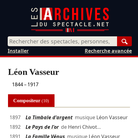
Rech
Installer
Recherche avancée
Léon Vasseur
1844
–
1917
Compositeur
(10)
1897
La Timbale d'argent
musique
Léon Vasseur
1892
Le Pays de l'or
de
Henri Chivot
…
1891
La Famille Vénus
musique
Léon Vasseur