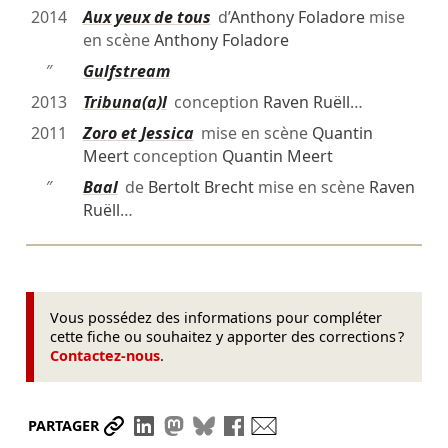
2014
Aux yeux de tous
d’
Anthony Foladore
mise
en scène
Anthony Foladore
″
Gulfstream
2013
Tribuna(a)l
conception
Raven Ruëll
…
2011
Zoro et Jessica
mise en scène
Quantin
Meert
conception
Quantin Meert
″
Baal
de
Bertolt Brecht
mise en scène
Raven
Ruëll
…
Vous possédez des informations pour compléter
cette fiche ou souhaitez y apporter des corrections ?
Contactez-nous
.
Partager le lien
Partager sur LinkedIn
Partager sur Mastodon
Partager sur Bluesky
Partager sur Facebook
Envoyer par mail
PARTAGER