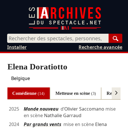
Rech
Installer
Recherche avancée
Elena Doratiotto
Belgique
Comédienne
Metteuse en scène
Regard ex
(14)
(3)
2025
Monde nouveau
d’
Olivier Saccomano
mise
en scène
Nathalie Garraud
2024
Par grands vents
mise en scène
Elena