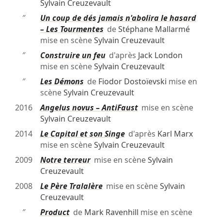
Sylvain Creuzevault
″
Un coup de dés jamais n'abolira le hasard
– Les Tourmentes
de
Stéphane Mallarmé
mise en scène
Sylvain Creuzevault
″
Construire un feu
d'après
Jack London
mise en scène
Sylvain Creuzevault
″
Les Démons
de
Fiodor Dostoïevski
mise en
scène
Sylvain Creuzevault
2016
Angelus novus – AntiFaust
mise en scène
Sylvain Creuzevault
2014
Le Capital et son Singe
d'après
Karl Marx
mise en scène
Sylvain Creuzevault
2009
Notre terreur
mise en scène
Sylvain
Creuzevault
2008
Le Père Tralalère
mise en scène
Sylvain
Creuzevault
″
Product
de
Mark Ravenhill
mise en scène