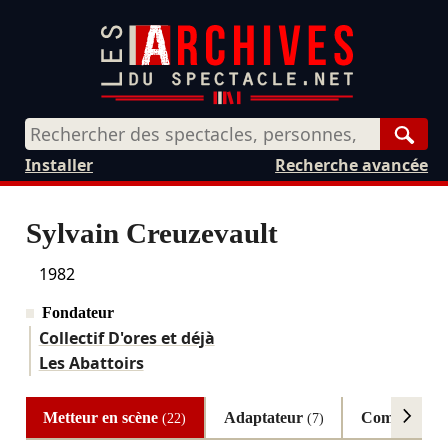
Rech
Installer
Recherche avancée
Sylvain Creuzevault
1982
Fondateur
Collectif D'ores et déjà
Les Abattoirs
Metteur en scène
Adaptateur
Comédien
(22)
(7)
(7