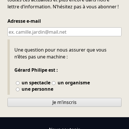
lettre d’information. N’hésitez pas à vous abonner !
Adresse e-mail
Ne pas remplir
Une question pour nous assurer que vous
n’êtes pas une machine :
Gérard Philipe est :
un spectacle
un organisme
une personne
Je m’inscris