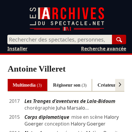
Rech
Installer
Recherche avancée
Antoine Villeret
Multimedia
Régisseur son
Créateur son
(3)
(3)
(2)
2017
Les Tranges d'aventures de Lala-Bidoum
chorégraphie
Juha Marsalo
…
2015
Corps diplomatique
mise en scène
Halory
Goerger
conception
Halory Goerger