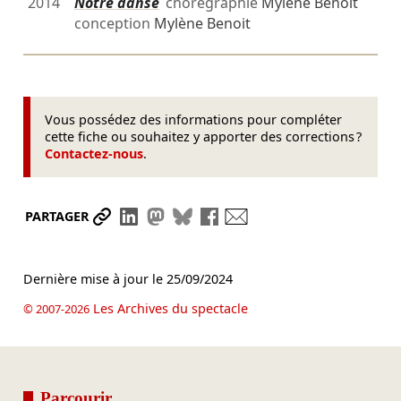
2014
Notre danse
chorégraphie
Mylène Benoit
conception
Mylène Benoit
Vous possédez des informations pour compléter
cette fiche ou souhaitez y apporter des corrections ?
Contactez-nous
.
Partager le lien
Partager sur LinkedIn
Partager sur Mastodon
Partager sur Bluesky
Partager sur Facebook
Envoyer par mail
PARTAGER
Dernière mise à jour le
25/09/2024
Les Archives du spectacle
© 2007-2026
Parcourir