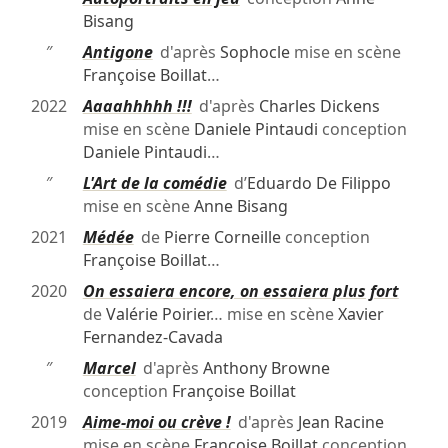
Bisang
″
Antigone
d'après
Sophocle
mise en scène
Françoise Boillat
…
2022
Aaaahhhhh !!!
d'après
Charles Dickens
mise en scène
Daniele Pintaudi
conception
Daniele Pintaudi
…
″
L'Art de la comédie
d’
Eduardo De Filippo
mise en scène
Anne Bisang
2021
Médée
de
Pierre Corneille
conception
Françoise Boillat
…
2020
On essaiera encore, on essaiera plus fort
de
Valérie Poirier
… mise en scène
Xavier
Fernandez-Cavada
″
Marcel
d'après
Anthony Browne
conception
Françoise Boillat
2019
Aime-moi ou crève !
d'après
Jean Racine
mise en scène
Françoise Boillat
conception