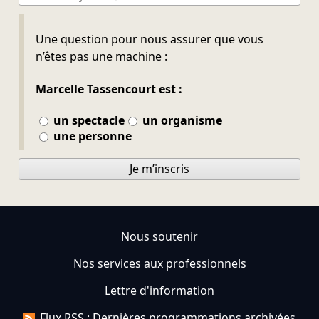
Ne pas remplir
Une question pour nous assurer que vous
n’êtes pas une machine :
Marcelle Tassencourt est :
un spectacle
un organisme
une personne
Je m’inscris
Nous soutenir
Nos services aux professionnels
Lettre d'information
Flux RSS : Dernières programmations archivées