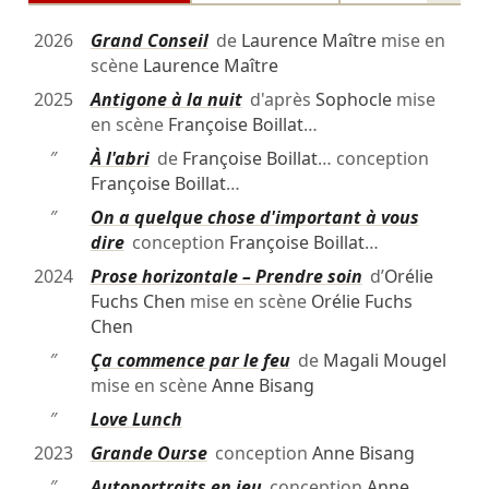
2026
Grand Conseil
de
Laurence Maître
mise en
scène
Laurence Maître
2025
Antigone à la nuit
d'après
Sophocle
mise
en scène
Françoise Boillat
…
″
À l'abri
de
Françoise Boillat
… conception
Françoise Boillat
…
″
On a quelque chose d'important à vous
dire
conception
Françoise Boillat
…
2024
Prose horizontale – Prendre soin
d’
Orélie
Fuchs Chen
mise en scène
Orélie Fuchs
Chen
″
Ça commence par le feu
de
Magali Mougel
mise en scène
Anne Bisang
″
Love Lunch
2023
Grande Ourse
conception
Anne Bisang
″
Autoportraits en jeu
conception
Anne