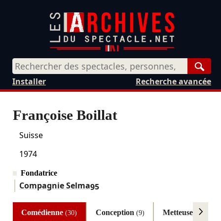
Rech
Installer
Recherche avancée
Françoise Boillat
Suisse
1974
Fondatrice
Compagnie Selma95
Comédienne
Conception
Metteuse en scèn
(30)
(9)