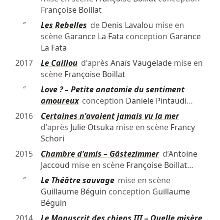
Françoise Boillat
″
Les Rebelles
de
Denis Lavalou
mise en
scène
Garance La Fata
conception
Garance
La Fata
2017
Le Caillou
d'après
Anaïs Vaugelade
mise en
scène
Françoise Boillat
″
Love ? – Petite anatomie du sentiment
amoureux
conception
Daniele Pintaudi
…
2016
Certaines n'avaient jamais vu la mer
d'après
Julie Otsuka
mise en scène
Francy
Schori
2015
Chambre d'amis – Gästezimmer
d’
Antoine
Jaccoud
mise en scène
Françoise Boillat
…
″
Le Théâtre sauvage
mise en scène
Guillaume Béguin
conception
Guillaume
Béguin
2014
Le Manuscrit des chiens III – Quelle misère