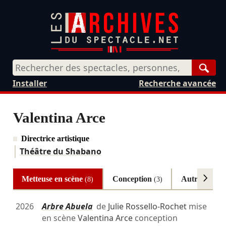
Rech
Installer
Recherche avancée
Valentina Arce
Directrice artistique
Théâtre du Shabano
Metteuse en scène
Conception
Autres
(8)
(3)
(2)
2026
Arbre Abuela
de
Julie Rossello-Rochet
mise
en scène
Valentina Arce
conception