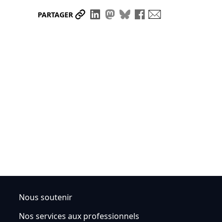
Partager le lien
Partager sur LinkedIn
Partager sur Mastodon
Partager sur Bluesky
Partager sur Face
Envoyer par ma
PARTAGER
Nous soutenir
Nos services aux professionnels