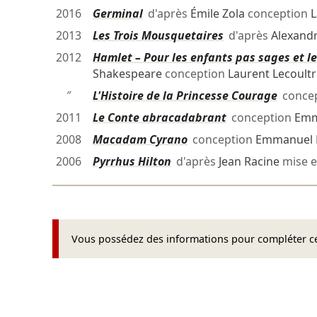
2016
Germinal
d'après
Émile Zola
conception
L
2013
Les Trois Mousquetaires
d'après
Alexand
2012
Hamlet – Pour les enfants pas sages et le
Shakespeare
conception
Laurent Lecoultr
″
L'Histoire de la Princesse Courage
conce
2011
Le Conte abracadabrant
conception
Emm
2008
Macadam Cyrano
conception
Emmanuel 
2006
Pyrrhus Hilton
d'après
Jean Racine
mise e
Vous possédez des informations pour compléter cet