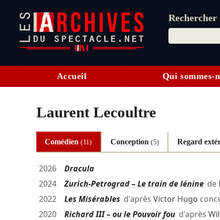
Rechercher d
Accueil
Qui sommes-n
Laurent Lecoultre
Comédien
Conception
Regard exté
(11)
(5)
2026
Dracula
2024
Zurich-Petrograd – Le train de lénine
de
2022
Les Misérables
d'après
Victor Hugo
conc
2020
Richard III – ou le Pouvoir fou
d'après
Wi