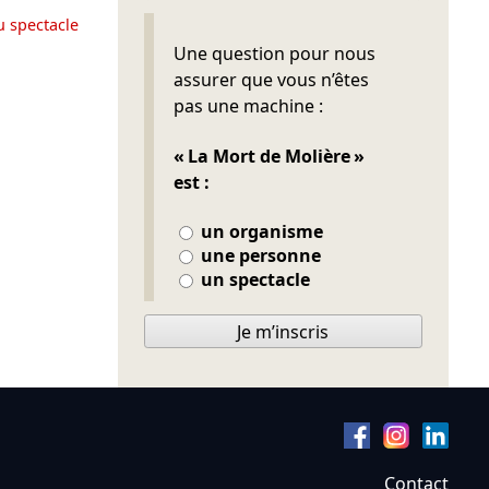
u spectacle
Ne pas remplir
Une question pour nous
assurer que vous n’êtes
pas une machine :
« La Mort de Molière »
est :
un organisme
une personne
un spectacle
Je m’inscris
Contact