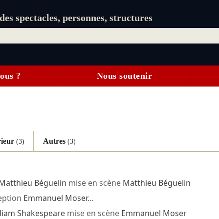
es spectacles, personnes, structures
ous ?
Nous soutenir
rieur
Autres
(3)
(3)
Matthieu Béguelin
mise en scène
Matthieu Béguelin
eption
Emmanuel Moser
…
lliam Shakespeare
mise en scène
Emmanuel Moser