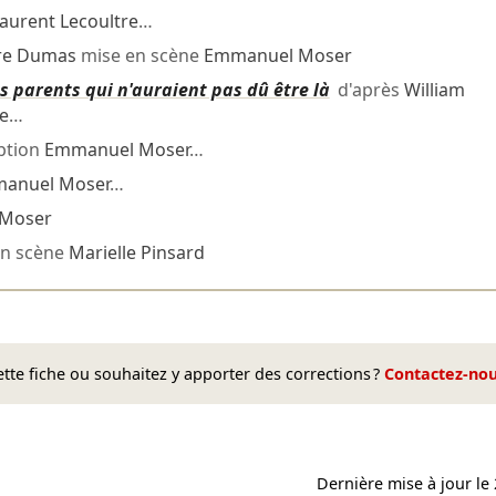
aurent Lecoultre
…
re Dumas
mise en scène
Emmanuel Moser
s parents qui n'auraient pas dû être là
d'après
William
e
…
ption
Emmanuel Moser
…
anuel Moser
…
Moser
n scène
Marielle Pinsard
te fiche ou souhaitez y apporter des corrections ?
Contactez-no
Dernière mise à jour le