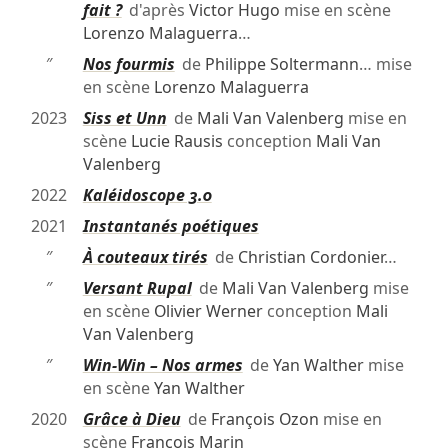
fait ?
d'après
Victor Hugo
mise en scène
Lorenzo Malaguerra
…
″
Nos fourmis
de
Philippe Soltermann
… mise
en scène
Lorenzo Malaguerra
2023
Siss et Unn
de
Mali Van Valenberg
mise en
scène
Lucie Rausis
conception
Mali Van
Valenberg
2022
Kaléidoscope 3.0
2021
Instantanés poétiques
″
À couteaux tirés
de
Christian Cordonier
…
″
Versant Rupal
de
Mali Van Valenberg
mise
en scène
Olivier Werner
conception
Mali
Van Valenberg
″
Win-Win – Nos armes
de
Yan Walther
mise
en scène
Yan Walther
2020
Grâce à Dieu
de
François Ozon
mise en
scène
François Marin