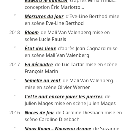
″
Edward le hamster
d'après
Miriam Elia
…
conception
Éric Mariotto
…
″
Morsures du jour
d’
Eve-Line Berthod
mise
en scène
Eve-Line Berthod
2018
Bloom
de
Mali Van Valenberg
mise en
scène
Lucie Rausis
″
État des lieux
d'après
Jean Cagnard
mise
en scène
Mali Van Valenberg
2017
En découdre
de
Luc Tartar
mise en scène
François Marin
″
Semelle au vent
de
Mali Van Valenberg
…
mise en scène
Olivier Werner
″
Cette nuit encore jouer les pierres
de
Julien Mages
mise en scène
Julien Mages
2016
Noces de feu
de
Caroline Diesbach
mise en
scène
Caroline Diesbach
″
Show Room – Nouveau drame
de
Suzanne