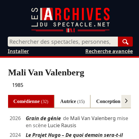
Rech
Installer
Recherche avancée
Mali Van Valenberg
1985
Comédienne
Autrice
Conception
(32)
(15)
(5)
2026
Grain de génie
de
Mali Van Valenberg
mise
en scène
Lucie Rausis
2024
Le Projet Hugo – De quoi demain sera-t-il