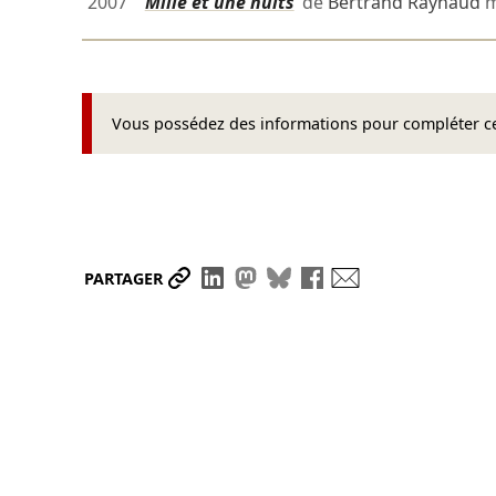
2007
Mille et une nuits
de
Bertrand Raynaud
m
Vous possédez des informations pour compléter cet
Partager le lien
Partager sur LinkedIn
Partager sur Mastodon
Partager sur Bluesky
Partager sur Face
Envoyer par ma
PARTAGER