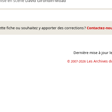
ise en scène
David Girondin-Moab
te fiche ou souhaitez y apporter des corrections ?
Contactez-no
Dernière mise à jour l
Les Archives d
© 2007-2026
book
il