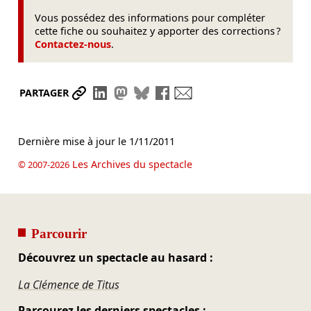
Vous possédez des informations pour compléter
cette fiche ou souhaitez y apporter des corrections ?
Contactez-nous
.
Partager le lien
Partager sur LinkedIn
Partager sur Mastodon
Partager sur Bluesky
Partager sur Facebook
Envoyer par mail
PARTAGER
Dernière mise à jour le
1/11/2011
Les Archives du spectacle
© 2007-2026
Parcourir
Découvrez un spectacle au hasard :
La Clémence de Titus
Parcourez les derniers spectacles :