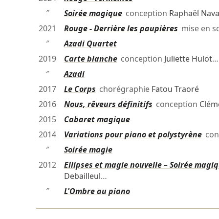
″
Soirée magique
conception
Raphaël Nava
2021
Rouge - Derrière les paupières
mise en s
″
Azadi Quartet
2019
Carte blanche
conception
Juliette Hulot
…
″
Azadi
2017
Le Corps
chorégraphie
Fatou Traoré
2016
Nous, rêveurs définitifs
conception
Cléme
2015
Cabaret magique
2014
Variations pour piano et polystyrène
con
″
Soirée magie
2012
Ellipses et magie nouvelle – Soirée magi
Debailleul
…
″
L'Ombre au piano