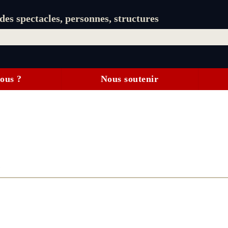
es spectacles, personnes, structures
ous ?
Nous soutenir
)