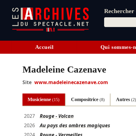
Rechercher d
Accueil
Qui sommes-n
Madeleine Cazenave
Site
www.madeleinecazenave.com
Musicienne
Compositrice
Autres
(15)
(8)
(2
2027
Rouge - Volcan
2026
Au pays des ombres magiques
2024
Rouge - Vermeilles