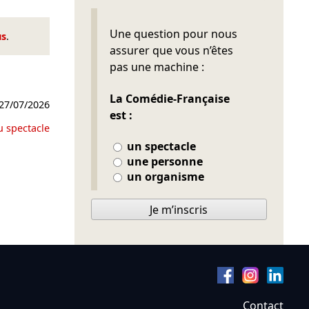
Ne pas remplir
Une question pour nous
us
.
assurer que vous n’êtes
pas une machine :
La Comédie-Française
27/07/2026
est :
u spectacle
un spectacle
une personne
un organisme
Je m’inscris
Contact