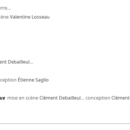
rro
…
cène
Valentine Losseau
nt Debailleul
…
ception
Étienne Saglio
que
mise en scène
Clément Debailleul
… conception
Clément