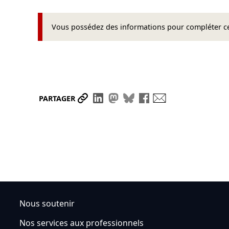
Vous possédez des informations pour compléter cet
Partager le lien
Partager sur LinkedIn
Partager sur Mastodon
Partager sur Bluesky
Partager sur Face
Envoyer par ma
PARTAGER
Nous soutenir
Nos services aux professionnels