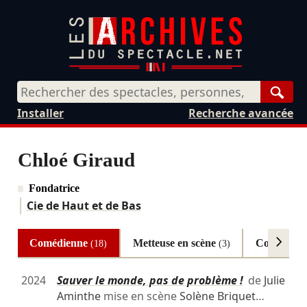
Rech
Installer
Recherche avancée
Chloé Giraud
Fondatrice
Cie de Haut et de Bas
Comédienne
Metteuse en scène
Collaborat
(18)
(3)
2024
Sauver le monde, pas de problème !
de
Julie
Aminthe
mise en scène
Solène Briquet
…