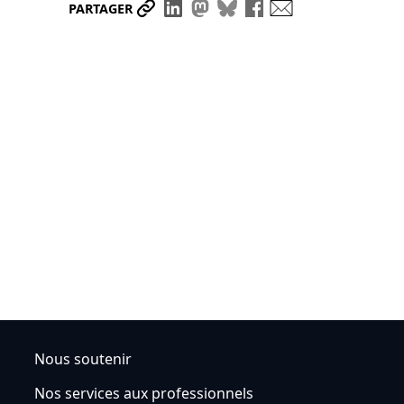
Partager le lien
Partager sur LinkedIn
Partager sur Mastodon
Partager sur Bluesky
Partager sur Face
Envoyer par ma
PARTAGER
Nous soutenir
Nos services aux professionnels