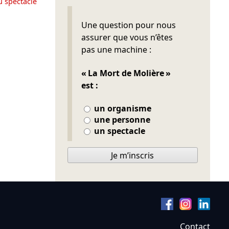
u spectacle
Ne pas remplir
Une question pour nous
assurer que vous n’êtes
pas une machine :
« La Mort de Molière »
est :
un organisme
une personne
un spectacle
Je m’inscris
Contact