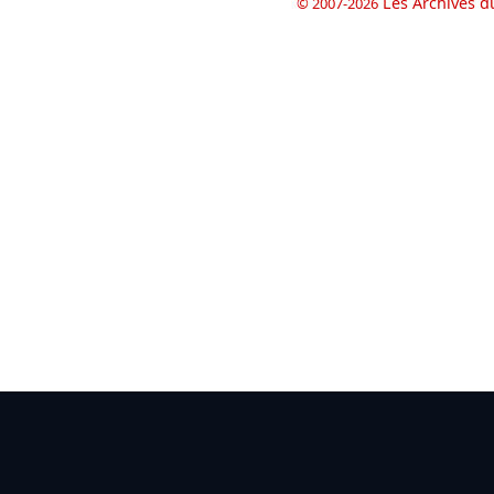
Les Archives d
© 2007-2026
book
il