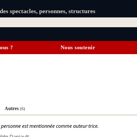
es spectacles, personnes, structures
ous ?
Nous soutenir
Autres
(6)
tte personne est mentionnée comme auteur·trice.
ilde Daniault