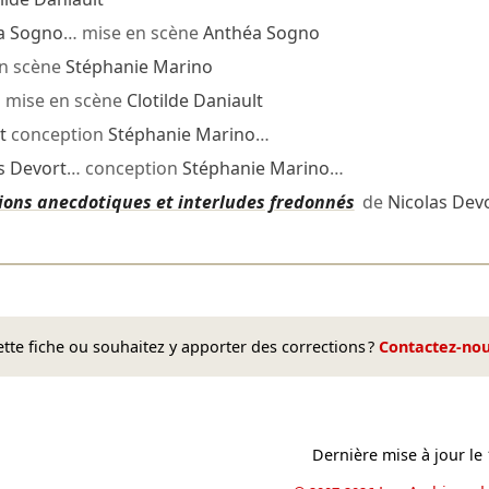
a Sogno
… mise en scène
Anthéa Sogno
n scène
Stéphanie Marino
 mise en scène
Clotilde Daniault
t
conception
Stéphanie Marino
…
s Devort
… conception
Stéphanie Marino
…
tions anecdotiques et interludes fredonnés
de
Nicolas Dev
te fiche ou souhaitez y apporter des corrections ?
Contactez-no
Dernière mise à jour le