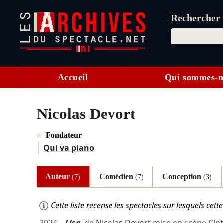
Rechercher d
Accueil
Qui sommes-n
Nicolas Devort
Fondateur
Qui va piano
Auteur
Comédien
Conception
(7)
(7)
(3)
Cette liste recense les spectacles sur lesquels ce
2024
Lisa
de
Nicolas Devort
mise en scène
Clot