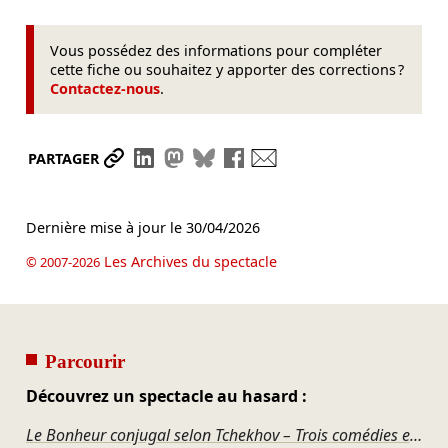
Vous possédez des informations pour compléter
cette fiche ou souhaitez y apporter des corrections ?
Contactez-nous
.
Partager le lien
Partager sur LinkedIn
Partager sur Mastodon
Partager sur Bluesky
Partager sur Facebook
Envoyer par mail
PARTAGER
Dernière mise à jour le
30/04/2026
Les Archives du spectacle
© 2007-2026
Parcourir
Découvrez un spectacle au hasard :
Le Bonheur conjugal selon Tchekhov – Trois comédies en un acte : Une demande en mariage, l'Ours et les Méfaits du tabac