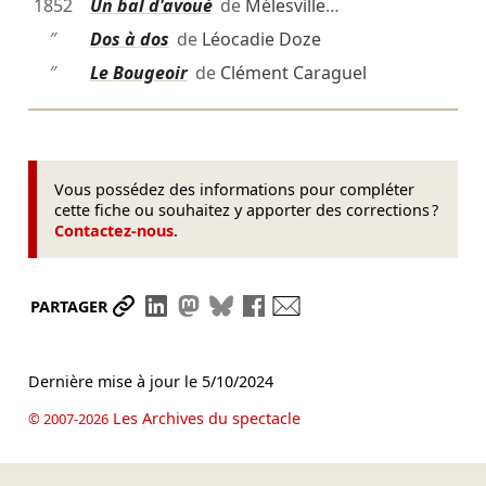
1852
Un bal d'avoué
de
Mélesville
…
″
Dos à dos
de
Léocadie Doze
″
Le Bougeoir
de
Clément Caraguel
Vous possédez des informations pour compléter
cette fiche ou souhaitez y apporter des corrections ?
Contactez-nous
.
Partager le lien
Partager sur LinkedIn
Partager sur Mastodon
Partager sur Bluesky
Partager sur Facebook
Envoyer par mail
PARTAGER
Dernière mise à jour le
5/10/2024
Les Archives du spectacle
© 2007-2026