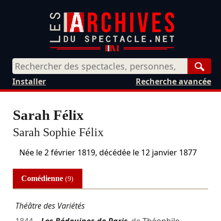
Rech
Installer
Recherche avancée
Sarah Félix
Sarah Sophie Félix
Née le
2 février 1819
, décédée le
12 janvier 1877
Comédienne
(9)
Théâtre des Variétés
1844
Les Bédouines de Paris
de
Théophile