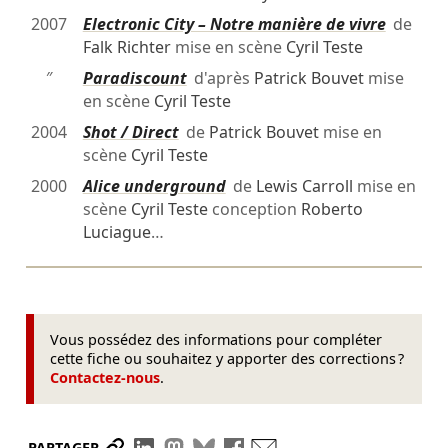
2007
Electronic City – Notre manière de vivre
de
Falk Richter
mise en scène
Cyril Teste
″
Paradiscount
d'après
Patrick Bouvet
mise
en scène
Cyril Teste
2004
Shot / Direct
de
Patrick Bouvet
mise en
scène
Cyril Teste
2000
Alice underground
de
Lewis Carroll
mise en
scène
Cyril Teste
conception
Roberto
Luciague
…
Vous possédez des informations pour compléter
cette fiche ou souhaitez y apporter des corrections ?
Contactez-nous
.
Partager le lien
Partager sur LinkedIn
Partager sur Mastodon
Partager sur Bluesky
Partager sur Facebook
Envoyer par mail
PARTAGER