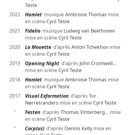
Teste
2022
Hamlet
musique
Ambroise Thomas
mise
en scène
Cyril Teste
2021
Fidelio
musique
Ludwig van Beethoven
mise en scène
Cyril Teste
2020
La Mouette
d'après
Anton Tchekhov
mise
en scène
Cyril Teste
2019
Opening Night
d'après
John Cromwell
…
mise en scène
Cyril Teste
2018
Hamlet
musique
Ambroise Thomas
mise
en scène
Cyril Teste
2017
Visual Exformation
d'après
Tor
Nørretranders
mise en scène
Cyril Teste
″
Festen
d'après
Thomas Vinterberg
… mise
en scène
Cyril Teste
″
Corp(us)
d'après
Dennis Kelly
mise en