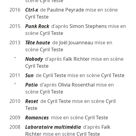
scène
Cyril Teste
2016
Ctrl-x
de
Pauline Peyrade
mise en scène
Cyril Teste
2015
Punk Rock
d'après
Simon Stephens
mise en
scène
Cyril Teste
2013
Tête haute
de
Joël Jouanneau
mise en
scène
Cyril Teste
″
Nobody
d'après
Falk Richter
mise en scène
Cyril Teste
2011
Sun
de
Cyril Teste
mise en scène
Cyril Teste
″
Patio
d'après
Olivia Rosenthal
mise en
scène
Cyril Teste
2010
Reset
de
Cyril Teste
mise en scène
Cyril
Teste
2009
Romances
mise en scène
Cyril Teste
2008
Laboratoire multimédia
d'après
Falk
Richter
mise en scène
Cyril Teste