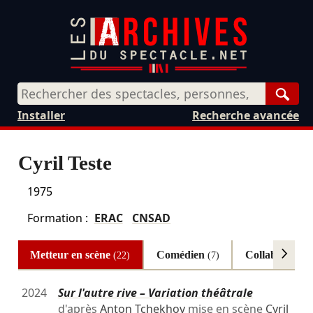
Rech
Installer
Recherche avancée
Cyril Teste
1975
Formation :
ERAC
CNSAD
Metteur en scène
Comédien
Collaborateur
(22)
(7)
2024
Sur l'autre rive – Variation théâtrale
d'après
Anton Tchekhov
mise en scène
Cyril