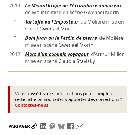
2013
Le Misanthrope ou l'Atrabilaire amoureux
de
Molière
mise en scène
Gwenaël Morin
″
Tartuffe ou l'Imposteur
de
Molière
mise en
scène
Gwenaël Morin
″
Dom Juan ou le Festin de pierre
de
Molière
mise en scène
Gwenaël Morin
2012
Mort d'un commis voyageur
d’
Arthur Miller
mise en scène
Claudia Stavisky
Vous possédez des informations pour compléter
cette fiche ou souhaitez y apporter des corrections ?
Contactez-nous
.
Partager le lien
Partager sur LinkedIn
Partager sur Mastodon
Partager sur Bluesky
Partager sur Facebook
Envoyer par mail
PARTAGER