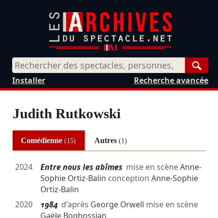
Rech
Installer
Recherche avancée
Judith Rutkowski
Comédienne
Autres
(15)
(1)
2024
Entre nous les abîmes
mise en scène
Anne-
Sophie Ortiz-Balin
conception
Anne-Sophie
Ortiz-Balin
2020
1984
d'après
George Orwell
mise en scène
Gaële Boghossian