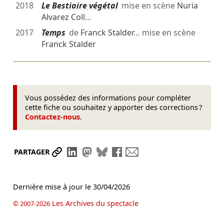
2018
Le Bestiaire végétal
mise en scène
Nuria
Alvarez Coll
…
2017
Temps
de
Franck Stalder
… mise en scène
Franck Stalder
Vous possédez des informations pour compléter
cette fiche ou souhaitez y apporter des corrections ?
Contactez-nous
.
Partager le lien
Partager sur LinkedIn
Partager sur Mastodon
Partager sur Bluesky
Partager sur Facebook
Envoyer par mail
PARTAGER
Dernière mise à jour le
30/04/2026
Les Archives du spectacle
© 2007-2026