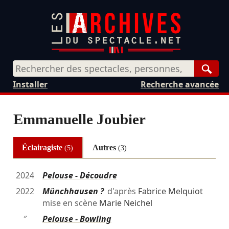
Rech
Installer
Recherche avancée
Emmanuelle Joubier
Éclairagiste
Autres
(5)
(3)
2024
Pelouse - Découdre
2022
Münchhausen ?
d'après
Fabrice Melquiot
mise en scène
Marie Neichel
″
Pelouse - Bowling