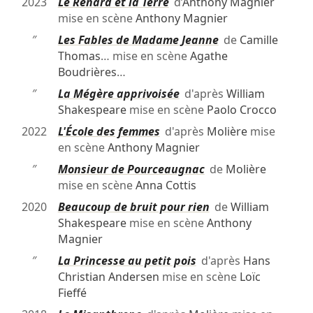
2023
Le Renard et la Terre
d’
Anthony Magnier
mise en scène
Anthony Magnier
″
Les Fables de Madame Jeanne
de
Camille
Thomas
… mise en scène
Agathe
Boudrières
…
″
La Mégère apprivoisée
d'après
William
Shakespeare
mise en scène
Paolo Crocco
2022
L'École des femmes
d'après
Molière
mise
en scène
Anthony Magnier
″
Monsieur de Pourceaugnac
de
Molière
mise en scène
Anna Cottis
2020
Beaucoup de bruit pour rien
de
William
Shakespeare
mise en scène
Anthony
Magnier
″
La Princesse au petit pois
d'après
Hans
Christian Andersen
mise en scène
Loïc
Fieffé