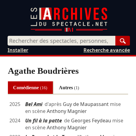
Rech
Installer
Recherche avancée
Agathe Boudrières
Comédienne
Autres
(16)
(1)
2025
Bel Ami
d'après
Guy de Maupassant
mise
en scène
Anthony Magnier
2024
Un fil à la patte
de
Georges Feydeau
mise
en scène
Anthony Magnier