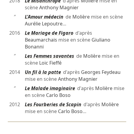
2018
Le Misanthrope
d'après
Molière
mise en
scène
Anthony Magnier
″
L'Amour médecin
de
Molière
mise en scène
Aurélie Lepoutre
…
2016
Le Mariage de Figaro
d'après
Beaumarchais
mise en scène
Giuliano
Bonanni
″
Les Femmes savantes
de
Molière
mise en
scène
Loïc Fieffé
2014
Un fil à la patte
d'après
Georges Feydeau
mise en scène
Anthony Magnier
″
Le Malade imaginaire
d'après
Molière
mise
en scène
Carlo Boso
2012
Les Fourberies de Scapin
d'après
Molière
mise en scène
Carlo Boso
…