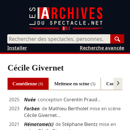
Rech
Installer
Recherche avancée
Cécile Givernet
Comédienne
Metteuse en scène
Conceptio
(8)
(5)
2025
Nuée
conception
Corentin Praud
…
2023
Farben
de
Mathieu Bertholet
mise en scène
Cécile Givernet
…
2021
Hématome(s)
de
Stéphane Bientz
mise en