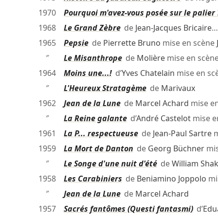
1970
Pourquoi m'avez-vous posée sur le palier 
1968
Le Grand Zèbre
de
Jean-Jacques Bricaire
…
1965
Pepsie
de
Pierrette Bruno
mise en scène
″
Le Misanthrope
de
Molière
mise en scèn
1964
Moins une...!
d’
Yves Chatelain
mise en sc
″
L'Heureux Stratagème
de
Marivaux
1962
Jean de la Lune
de
Marcel Achard
mise e
″
La Reine galante
d’
André Castelot
mise e
1961
La P... respectueuse
de
Jean-Paul Sartre
m
1959
La Mort de Danton
de
Georg Büchner
mis
″
Le Songe d'une nuit d'été
de
William Sha
1958
Les Carabiniers
de
Beniamino Joppolo
mi
″
Jean de la Lune
de
Marcel Achard
1957
Sacrés fantômes (Questi fantasmi)
d’
Edu