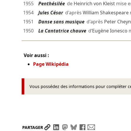
1955
Penthésilée
de
Heinrich von Kleist
mise e
1954
Jules César
d'après
William Shakespeare
1951
Danse sans musique
d'après
Peter Cheyn
1950
La Cantatrice chauve
d’
Eugène Ionesco
m
Voir aussi :
Page Wikipédia
Vous possédez des informations pour compléter cet
Partager le lien
Partager sur LinkedIn
Partager sur Mastodon
Partager sur Bluesky
Partager sur Face
Envoyer par ma
PARTAGER