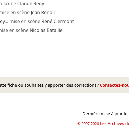
n scène
Claude Régy
mise en scène
Jean Renoir
ey
… mise en scène
René Clermont
ise en scène
Nicolas Bataille
te fiche ou souhaitez y apporter des corrections ?
Contactez-no
Dernière mise à jour le
Les Archives d
© 2007-2026
book
il