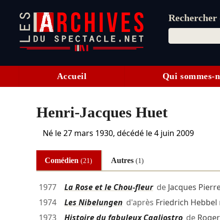
Rechercher d
Accueil
Qui sommes-n
Henri-Jacques Huet
Né le
27 mars 1930
, décédé le
4 juin 2009
Comédien
Autres
(21)
(1)
1977
La Rose et le Chou-fleur
de
Jacques Pierr
1974
Les Nibelungen
d'après
Friedrich Hebbel
1973
Histoire du fabuleux Cagliostro
de
Roger