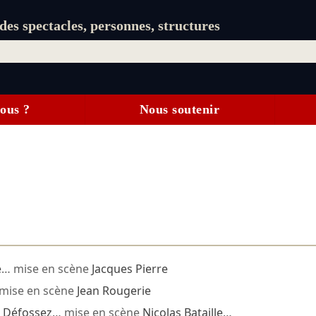
es spectacles, personnes, structures
ous ?
Nous soutenir
e
… mise en scène
Jacques Pierre
mise en scène
Jean Rougerie
 Défossez
… mise en scène
Nicolas Bataille
…