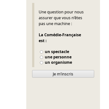
Ne pas remplir
Une question pour nous
assurer que vous n’êtes
pas une machine :
La Comédie-Française
est :
un spectacle
une personne
un organisme
Je m’inscris