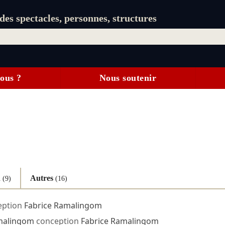
es spectacles, personnes, structures
ous ?
Nous soutenir
n
Autres
(9)
(16)
ption
Fabrice Ramalingom
malingom
conception
Fabrice Ramalingom