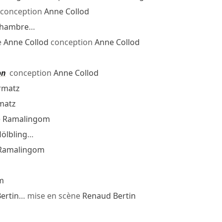
conception
Anne Collod
chambre
…
e
Anne Collod
conception
Anne Collod
on
conception
Anne Collod
rmatz
matz
e Ramalingom
Hölbling
…
 Ramalingom
m
ertin
… mise en scène
Renaud Bertin