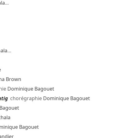
la
…
ala
…
e
sha Brown
hie
Dominique Bagouet
htig
chorégraphie
Dominique Bagouet
Bagouet
thala
minique Bagouet
andier