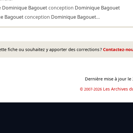
e
Dominique Bagouet
conception
Dominique Bagouet
e Bagouet
conception
Dominique Bagouet
…
te fiche ou souhaitez y apporter des corrections ?
Contactez-no
Dernière mise à jour le
Les Archives d
© 2007-2026
book
il