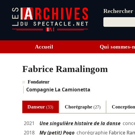
Rechercher d
Accueil
Qui sommes-n
Fabrice Ramalingom
Fondateur
Compagnie La Camionetta
Danseur
Chorégraphe
Conceptio
(33)
(27)
2021
Une singulière histoire de la danse
conce
2018
My (petit) Pogo
chorégraphie
Fabrice Ra