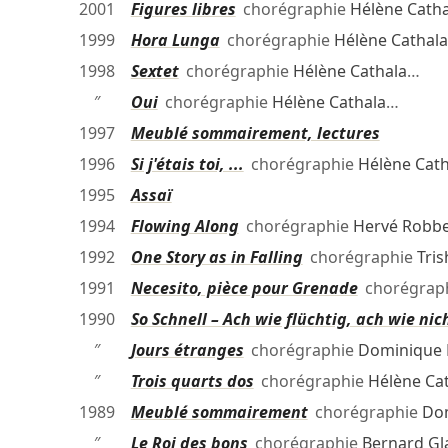
2001
Figures libres
chorégraphie
Hélène Catha
1999
Hora Lunga
chorégraphie
Hélène Cathala
1998
Sextet
chorégraphie
Hélène Cathala
…
″
Oui
chorégraphie
Hélène Cathala
…
1997
Meublé sommairement, lectures
1996
Si j'étais toi, ...
chorégraphie
Hélène Cath
1995
Assaï
1994
Flowing Along
chorégraphie
Hervé Robb
1992
One Story as in Falling
chorégraphie
Tri
1991
Necesito, pièce pour Grenade
chorégrap
1990
So Schnell – Ach wie flüchtig, ach wie nic
″
Jours étranges
chorégraphie
Dominique 
″
Trois quarts dos
chorégraphie
Hélène Ca
1989
Meublé sommairement
chorégraphie
Do
″
Le Roi des bons
chorégraphie
Bernard Gl