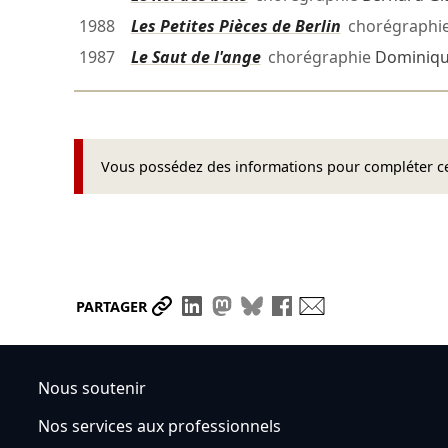
1988
Les Petites Pièces de Berlin
chorégraphi
1987
Le Saut de l'ange
chorégraphie
Dominiqu
Vous possédez des informations pour compléter cet
Partager le lien
Partager sur LinkedIn
Partager sur Mastodon
Partager sur Bluesky
Partager sur Face
Envoyer par ma
PARTAGER
Nous soutenir
Nos services aux professionnels