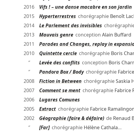
2016
Vifs ! – une danse macabre en son jardin
2015
Hyperterrestres
chorégraphie
Benoît La
2014
Le Parlement des invisibles
chorégraphi
2013
Mauvais genre
conception
Alain Buffard
2011
Parades and Changes, replay in expansi
2010
Quintette cercle
chorégraphie
Boris Cha
″
Levée des conflits
conception
Boris Char
″
Pandora Box / Body
chorégraphie
Fabric
2008
Fiction in Between
chorégraphie
Saskia 
2007
Comment se ment
chorégraphie
Fabrice
2006
Lugares Comunes
2005
Extract
chorégraphie
Fabrice Ramalingo
2002
Géographie (faire & défaire)
de
Renaud B
″
[Far]
chorégraphie
Hélène Cathala
…