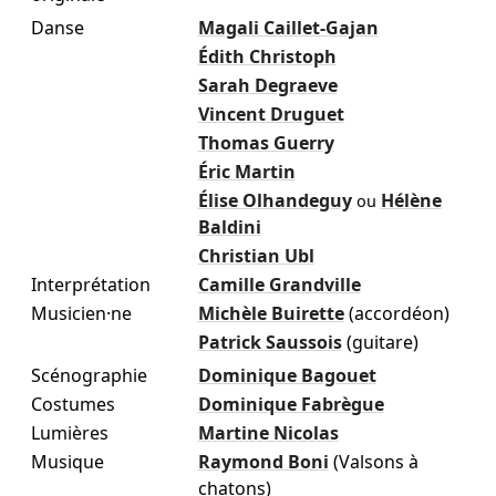
Danse
Magali Caillet-Gajan
Édith Christoph
Sarah Degraeve
Vincent Druguet
Thomas Guerry
Éric Martin
Élise Olhandeguy
Hélène
ou
Baldini
Christian Ubl
Interprétation
Camille Grandville
Musicien·ne
Michèle Buirette
(accordéon)
Patrick Saussois
(guitare)
Scénographie
Dominique Bagouet
Costumes
Dominique Fabrègue
Lumières
Martine Nicolas
Musique
Raymond Boni
(Valsons à
chatons)