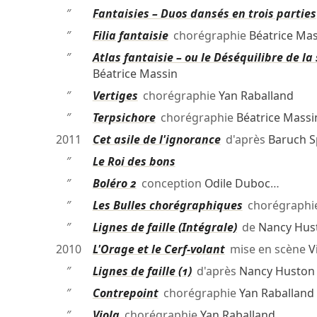
″
Fantaisies – Duos dansés en trois parties
″
Filia fantaisie
chorégraphie
Béatrice Mas
″
Atlas fantaisie – ou le Déséquilibre de l
Béatrice Massin
″
Vertiges
chorégraphie
Yan Raballand
″
Terpsichore
chorégraphie
Béatrice Massi
2011
Cet asile de l'ignorance
d'après
Baruch S
″
Le Roi des bons
″
Boléro 2
conception
Odile Duboc
…
″
Les Bulles chorégraphiques
chorégraphi
″
Lignes de faille (Intégrale)
de
Nancy Hus
2010
L'Orage et le Cerf-volant
mise en scène
V
″
Lignes de faille (1)
d'après
Nancy Huston
″
Contrepoint
chorégraphie
Yan Raballand
″
Viola
chorégraphie
Yan Raballand