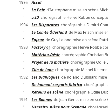
1995
Assaï
″
La Paix
d’
Aristophane
mise en scène
Mich
″
2.ID
chorégraphie
Hervé Robbe
concept
1994
Les Disparates
chorégraphie
Dimitri Ch
″
Le Comte Öderland
de
Max Frisch
mise e
″
Enjeux
de
Guy Lelong
mise en scène
Patr
1993
Factory 93
chorégraphie
Hervé Robbe
co
″
Matériau-Désir
chorégraphie
Christian B
″
Projet de la matière
chorégraphie
Odile
″
Clin de lune
chorégraphie
Michel Keleme
1992
Les Diablogues
de
Roland Dubillard
mise 
″
De humani corporis fabrica
chorégraphi
″
Retours de scène
chorégraphie
Odile Du
1991
Les Bonnes
de
Jean Genet
mise en scène
″
Necesito, pièce pour Grenade
chorégrap