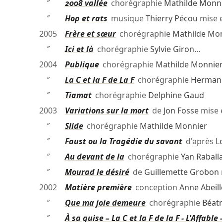
″
2008 vallée
chorégraphie
Mathilde Monn
″
Hop et rats
musique
Thierry Pécou
mise 
2005
Frère et sœur
chorégraphie
Mathilde Mo
″
Ici et là
chorégraphie
Sylvie Giron
…
2004
Publique
chorégraphie
Mathilde Monnie
″
La C et la F de La F
chorégraphie
Herman 
″
Tiamat
chorégraphie
Delphine Gaud
2003
Variations sur la mort
de
Jon Fosse
mise 
″
Slide
chorégraphie
Mathilde Monnier
″
Faust ou la Tragédie du savant
d'après
L
″
Au devant de la
chorégraphie
Yan Raball
″
Mourad le désiré
de
Guillemette Grobon
2002
Matière première
conception
Anne Abeill
″
Que ma joie demeure
chorégraphie
Béatr
″
À sa guise – La C et la F de la F - L'Affabl