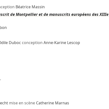
ception
Béatrice Massin
crit de Montpellier et de manuscrits européens des XIIIe 
obon
Odile Duboc
conception
Anne-Karine Lescop
r
recht
mise en scène
Catherine Marnas