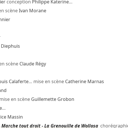
ier
conception
Philippe Katerine
…
en scène
Ivan Morane
nnier
r
Diephuis
en scène
Claude Régy
ouis Calaferte
… mise en scène
Catherine Marnas
and
mise en scène
Guillemette Grobon
e
…
ice Massin
e - Marche tout droit - La Grenouille de Wollosa
chorégraphi