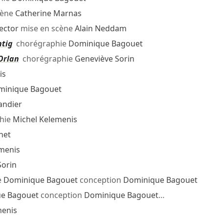
cène
Catherine Marnas
pector
mise en scène
Alain Neddam
htig
chorégraphie
Dominique Bagouet
Orlan
chorégraphie
Geneviève Sorin
is
minique Bagouet
andier
hie
Michel Kelemenis
net
menis
Sorin
e
Dominique Bagouet
conception
Dominique Bagouet
e Bagouet
conception
Dominique Bagouet
…
menis