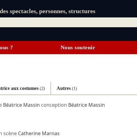
es spectacles, personnes, structures
ous ?
Nous soutenir
trice aux costumes
Autres
(2)
(1)
ie
Béatrice Massin
conception
Béatrice Massin
n scène
Catherine Marnas