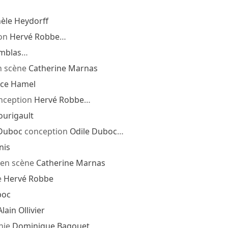
èle Heydorff
ion
Hervé Robbe
…
amblas
…
n scène
Catherine Marnas
ice Hamel
nception
Hervé Robbe
…
ourigault
 Duboc
conception
Odile Duboc
…
nis
en scène
Catherine Marnas
e
Hervé Robbe
boc
Alain Ollivier
hie
Dominique Bagouet