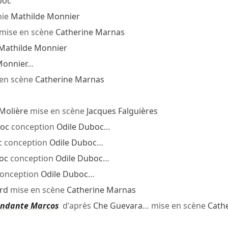
boc
hie
Mathilde Monnier
mise en scène
Catherine Marnas
Mathilde Monnier
Monnier
…
en scène
Catherine Marnas
Molière
mise en scène
Jacques Falguières
boc
conception
Odile Duboc
…
c
conception
Odile Duboc
…
oc
conception
Odile Duboc
…
onception
Odile Duboc
…
rd
mise en scène
Catherine Marnas
andante Marcos
d'après
Che Guevara
… mise en scène
Cath