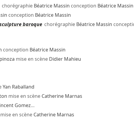
chorégraphie
Béatrice Massin
conception
Béatrice Massin
sin
conception
Béatrice Massin
a sculpture baroque
chorégraphie
Béatrice Massin
concepti
n
conception
Béatrice Massin
pinoza
mise en scène
Didier Mahieu
e
Yan Raballand
ton
mise en scène
Catherine Marnas
incent Gomez
…
mise en scène
Catherine Marnas