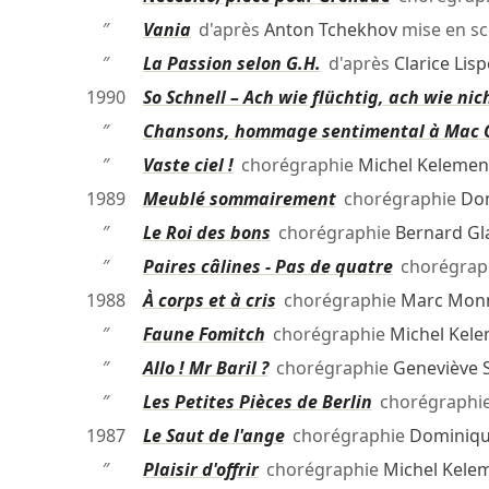
″
Vania
d'après
Anton Tchekhov
mise en s
″
La Passion selon G.H.
d'après
Clarice Lis
1990
So Schnell – Ach wie flüchtig, ach wie nic
″
Chansons, hommage sentimental à Mac 
″
Vaste ciel !
chorégraphie
Michel Kelemen
1989
Meublé sommairement
chorégraphie
Do
″
Le Roi des bons
chorégraphie
Bernard Gl
″
Paires câlines - Pas de quatre
chorégrap
1988
À corps et à cris
chorégraphie
Marc Mon
″
Faune Fomitch
chorégraphie
Michel Kele
″
Allo ! Mr Baril ?
chorégraphie
Geneviève 
″
Les Petites Pièces de Berlin
chorégraphi
1987
Le Saut de l'ange
chorégraphie
Dominiqu
″
Plaisir d'offrir
chorégraphie
Michel Kele