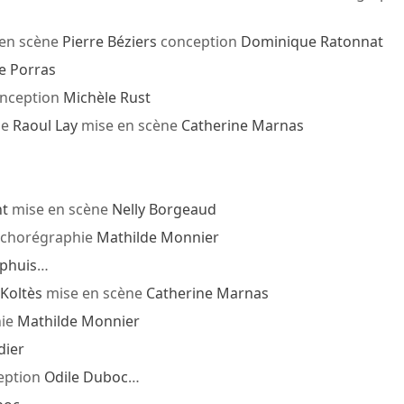
en scène
Pierre Béziers
conception
Dominique Ratonnat
e Porras
nception
Michèle Rust
ue
Raoul Lay
mise en scène
Catherine Marnas
t
mise en scène
Nelly Borgeaud
chorégraphie
Mathilde Monnier
phuis
…
Koltès
mise en scène
Catherine Marnas
ie
Mathilde Monnier
dier
eption
Odile Duboc
…