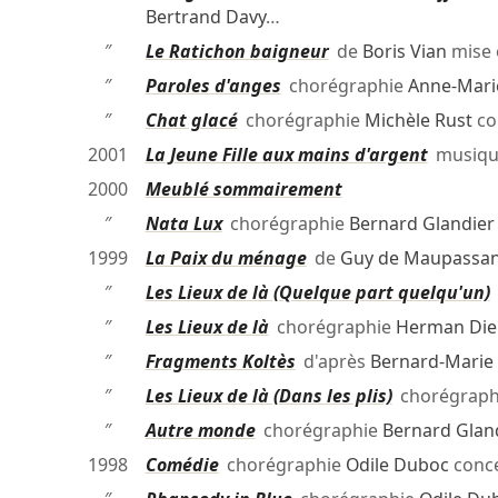
Bertrand Davy
…
″
Le Ratichon baigneur
de
Boris Vian
mise 
″
Paroles d'anges
chorégraphie
Anne-Mari
″
Chat glacé
chorégraphie
Michèle Rust
co
2001
La Jeune Fille aux mains d'argent
musiq
2000
Meublé sommairement
″
Nata Lux
chorégraphie
Bernard Glandier
1999
La Paix du ménage
de
Guy de Maupassan
″
Les Lieux de là (Quelque part quelqu'un)
″
Les Lieux de là
chorégraphie
Herman Die
″
Fragments Koltès
d'après
Bernard-Marie 
″
Les Lieux de là (Dans les plis)
chorégraph
″
Autre monde
chorégraphie
Bernard Glan
1998
Comédie
chorégraphie
Odile Duboc
conc