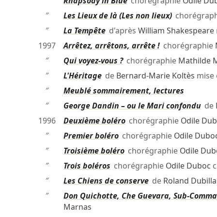
″
Rhapsody in Blue
chorégraphie
Odile Du
″
Les Lieux de là (Les non lieux)
chorégrap
″
La Tempête
d'après
William Shakespeare
1997
Arrêtez, arrêtons, arrête !
chorégraphie
″
Qui voyez-vous ?
chorégraphie
Mathilde 
″
L'Héritage
de
Bernard-Marie Koltès
mise 
″
Meublé sommairement, lectures
″
George Dandin – ou le Mari confondu
de
1996
Deuxième boléro
chorégraphie
Odile Du
″
Premier boléro
chorégraphie
Odile Dubo
″
Troisième boléro
chorégraphie
Odile Dub
″
Trois boléros
chorégraphie
Odile Duboc
c
″
Les Chiens de conserve
de
Roland Dubilla
″
Don Quichotte, Che Guevara, Sub-Comm
Marnas