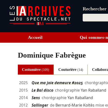
Rechercher d
Accueil
Qui sommes-n
Dominique Fabrègue
Costumière
Couturière
Collabora
(109)
(14)
2025
Que ma joie demeure #2025
chorégraph
2015
Le Bal disco
chorégraphie
Yan Raballand
2014
Sens
chorégraphie
Yan Raballand
2012
Sallinger
de
Bernard-Marie Koltès
mise e