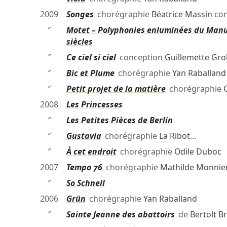
2009
Songes
chorégraphie
Béatrice Massin
con
″
Motet – Polyphonies enluminées du Manus
siècles
″
Ce ciel si ciel
conception
Guillemette Gr
″
Bic et Plume
chorégraphie
Yan Raballand
″
Petit projet de la matière
chorégraphie
2008
Les Princesses
″
Les Petites Pièces de Berlin
″
Gustavia
chorégraphie
La Ribot
…
″
À cet endroit
chorégraphie
Odile Duboc
2007
Tempo 76
chorégraphie
Mathilde Monnie
″
So Schnell
2006
Grün
chorégraphie
Yan Raballand
″
Sainte Jeanne des abattoirs
de
Bertolt B