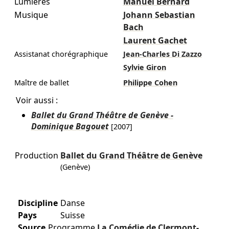
Lumières
Manuel Bernard
Musique
Johann Sebastian
Bach
Laurent Gachet
Assistanat chorégraphique
Jean-Charles Di Zazzo
Sylvie Giron
Maître de ballet
Philippe Cohen
Voir aussi :
Ballet du Grand Théâtre de Genève -
Dominique Bagouet
[2007]
Production
Ballet du Grand Théâtre de Genève
(Genève)
Discipline
Danse
Pays
Suisse
Source
Programme
La Comédie de Clermont-