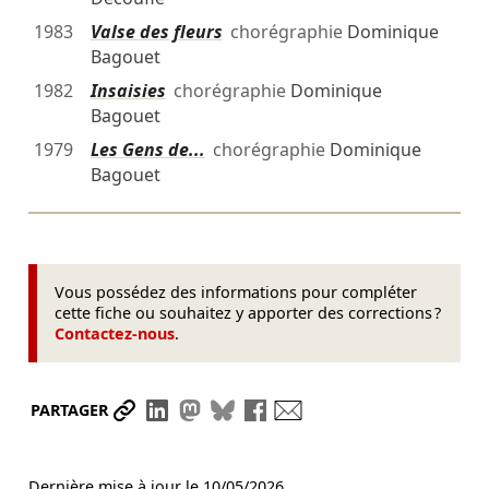
1983
Valse des fleurs
chorégraphie
Dominique
Bagouet
1982
Insaisies
chorégraphie
Dominique
Bagouet
1979
Les Gens de...
chorégraphie
Dominique
Bagouet
Vous possédez des informations pour compléter
cette fiche ou souhaitez y apporter des corrections ?
Contactez-nous
.
Partager le lien
Partager sur LinkedIn
Partager sur Mastodon
Partager sur Bluesky
Partager sur Facebook
Envoyer par mail
PARTAGER
Dernière mise à jour le
10/05/2026